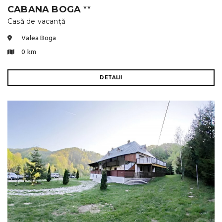
CABANA BOGA
⭐⭐
Casă de vacanță
Valea Boga
0 km
DETALII