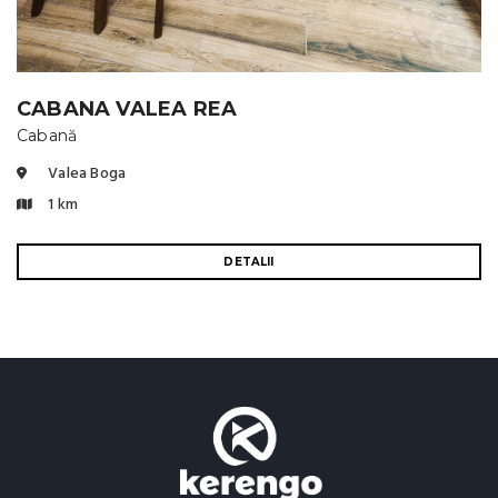
CABANA VALEA REA
Cabană
Valea Boga
1 km
DETALII