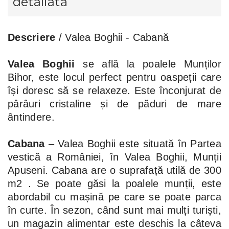
detaliată
Descriere
/ Valea Boghii - Cabană
Valea Boghii
se află la poalele Munților
Bihor, este locul perfect pentru oaspeții care
își doresc să se relaxeze. Este înconjurat de
pârâuri cristaline și de păduri de mare
ântindere.
Cabana
– Valea Boghii este situată în Partea
vestică a României, în Valea Boghii, Munții
Apuseni. Cabana are o suprafață utilă de 300
m2 . Se poate găsi la poalele munții, este
abordabil cu mașină pe care se poate parca
în curte. În sezon, când sunt mai mulți turiști,
un magazin alimentar este deschis la câteva