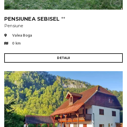
PENSIUNEA SEBISEL
⭐⭐
Pensiune
Valea Boga
0 km
DETALII