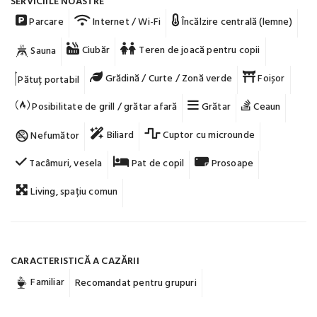
SERVICIILE NOASTRE
Parcare
Internet / Wi-Fi
Încălzire centrală (lemne)
Ciubăr
Teren de joacă pentru copii
Sauna
Grădină / Curte / Zonă verde
Foișor
Pătuț portabil
Posibilitate de grill / grătar afară
Grătar
Ceaun
Biliard
Cuptor cu microunde
Nefumător
Tacâmuri, vesela
Pat de copil
Prosoape
Living, spațiu comun
CARACTERISTICĂ A CAZĂRII
Familiar
Recomandat pentru grupuri