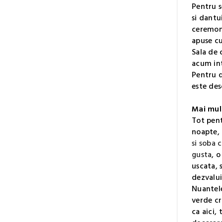
Pentru s
si dantu
ceremoni
apuse cu
Sala de 
acum int
Pentru d
este des
Mai mult
Tot pent
noapte, 
si soba 
gusta
, o
uscata, 
dezvalui
Nuantele
verde cr
ca aici,