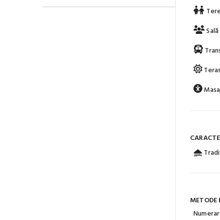
Tere
Sală
Tran
Teras
Masa
CARACTER
Tradi
METODE 
Numerar