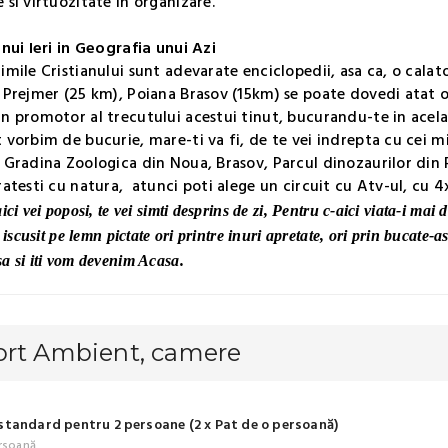
 si virtuozitate in organizare.
unui Ieri in Geografia unui Azi
imile Cristianului sunt adevarate enciclopedii, asa ca, o calat
 Prejmer (25 km), Poiana Brasov (15km) se poate dovedi atat o l
n promotor al trecutului acestui tinut, bucurandu-te in acelasi 
 vorbim de bucurie, mare-ti va fi, de te vei indrepta cu cei m
 Gradina Zoologica din Noua, Brasov, Parcul dinozaurilor din 
ratesti cu natura, atunci poti alege un circuit cu Atv-ul, cu 4x
ici vei poposi, te vei simti desprins de zi, Pentru c-aici viata-i mai d
i iscusit pe lemn pictate ori printre inuri apretate, ori prin bucate-a
a si iti vom devenim Acasa.
ort Ambient, camere
tandard pentru 2 persoane (2 x Pat de o persoană)
rsoană