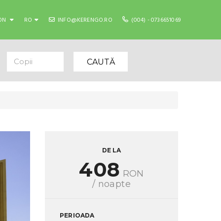
ON
RO
INFO@KERENGO.RO
(004) - 0736651069
Copii
CAUTĂ
DE LA
408
RON
/ noapte
PERIOADA