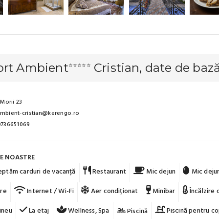
ort Ambient
Cristian, date de baz
⭐⭐⭐⭐⭐
 Morii 23
ambient-cristian@kerengo.ro
 0736651069
LE NOASTRE
ptăm carduri de vacanță
Restaurant
Mic dejun
Mic dejun
re
Internet / Wi-Fi
Aer condiționat
Minibar
Încălzire 
ineu
La etaj
Wellness, Spa
Piscină pentru co
Piscină