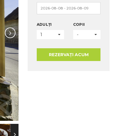
ADULȚI
COPII
1
-
REZERVAȚI ACUM