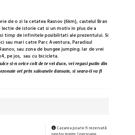
orie de o zi la cetatea Rasnov (6km), castelul Bran
ectie de istorie cat si un motiv in plus de a
timp de infinitele posibilitati ale prezentului. Si
ici sau mari catre Parc Aventura, Paradisul
Rasnov, sau zona de bungee jumping. Iar de vrei
4, pe jos, sau cu bicicleta.
ulce si-n orice colt de te vei duce, vei regasi putin din
sezonate ori prin saloanele dansate, si seara-ti va fi
Cazarea poate fi rezervată
pentru minim 1 persoane