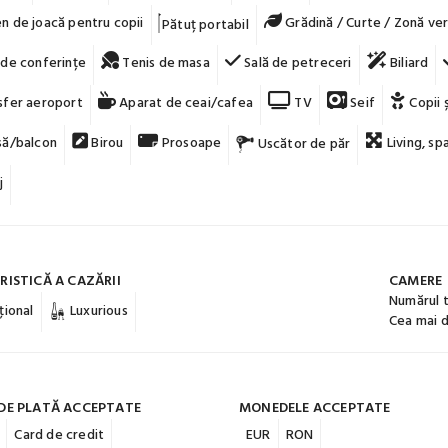
n de joacă pentru copii
Grădină / Curte / Zonă ve
Pătuț portabil
 de conferințe
Tenis de masa
Sală de petreceri
Biliard
sfer aeroport
Aparat de ceai/cafea
TV
Seif
Copii 
ă/balcon
Birou
Prosoape
Living, sp
Uscător de păr
j
ISTICĂ A CAZĂRII
CAMERE
Numărul 
ţional
Luxurious
Cea mai 
DE PLATĂ ACCEPTATE
MONEDELE ACCEPTATE
Card de credit
EUR
RON