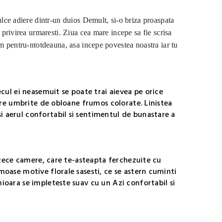
dulce adiere dintr-un duios Demult, si-o briza proaspata
u privirea urmaresti. Ziua cea mare incepe sa fie scrisa
acum pentru-ntotdeauna, asa incepe povestea noastra iar tu
ecul ei neasemuit se poate trai aievea pe orice
stre umbrite de obloane frumos colorate. Linistea
 aerul confortabil si sentimentul de bunastare a
rezece camere, care te-asteapta ferchezuite cu
moase motive florale sasesti, ce se astern cuminti
ioara se impleteste suav cu un Azi confortabil si