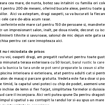
eara cea mare, de nunta, botez sau intalniri cu familia ori col
it pentru 200 de meseni, oferind bucate alese, pentru toate gus
ilor. Aici va asteptam, dragi oaspeti, sa va bucurati la fieca
 cele care de-abia acum rasar.
conferinte este mare cat pentru 150 de persoane si, mandretea
r-un impresionant salon, inalt, pe doua nivele, decorat cu iscu
imineti tihnite si savuroase, salonul de mic dejun este gata s
chisa pentru cei care innopteaza aici.
 nu-i niciodata de prisos
ru voi, oaspeti dragi, am pregatit rasfaturi pentru toate gustu
o minunata terasa exterioara cu 50 locuri,
barul rustic la car
ca la bunica la tara unde se pot servi preparate la ceaun si alt
 piscina interioara si exterioara, atat pentru adulti cat si pent
salon de masaj si parcare gratuita. Vedeta este fara doar si p
e timid, la capatul unei poteci cu chip de podet, asemeni unei
 inchise de lemn si fier forjat, simplitatea formelor si duiosi
ud care il inconjoara. Aici veti putea spune Da pentru dragos
 timpul si spatiul s-au contopit la randul lor si-au spus un mar