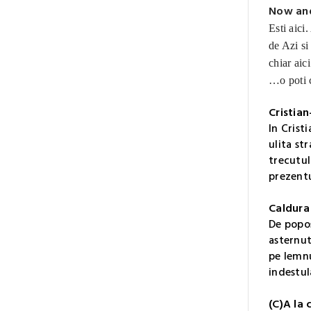
Now and
Esti aici
de Azi si
chiar aic
…o poti c
Cristia
In Crist
ulita st
trecutul
prezentu
Caldura
De popos
asternut
pe lemnu
indestul
(C)A la 