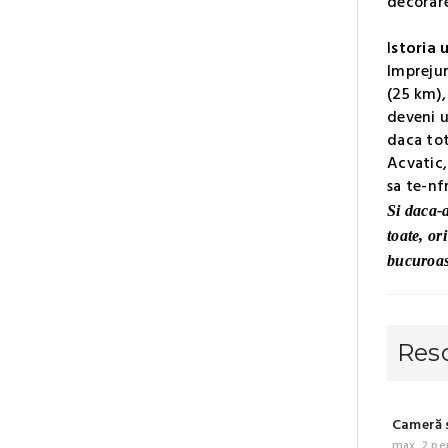
decorare
I
storia 
Imprejur
(25 km),
deveni u
daca tot
Acvatic,
sa te-nf
Si daca-a
toate, or
bucuroas
Res
Cameră s
max. 2 pe