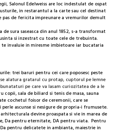
egii, Salonul Edelweiss are loc indestulat de ospat
turile, in restarantul a la carte sau cel destinat
re pas de fericita impreunare a vremurilor demult
 de sura saseasca din anul 1852, s-a transformat
sinta si inzestrat cu toate cele de trebuinta.
a te invaluie in miresme imbietoare iar bucataria
rile: trei baruri pentru cei care poposesc peste
e se alatura gratarul cu protap, cuptorul pe lemne
e bunataturi pe care va lasam curiozitatea de a le
ru copii, sala de biliard si tenis de masa, sauna
oate cochetul foisor de ceremonii, care se
 perle ascunse si nesigure de propria-i frumusete.
a arhitecturala devine proaspata si vie in marea de
te, Da pentru eternitate, DA pentru viata. Pentru
e Da pentru delicatete in ambianta, maiestrie in