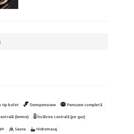
ă
 tip bufet
Demipensiune
Pensiune completă
centrală (lemne)
Încălzire centrală (pe gaz)
pii
Sauna
Hidromasaj