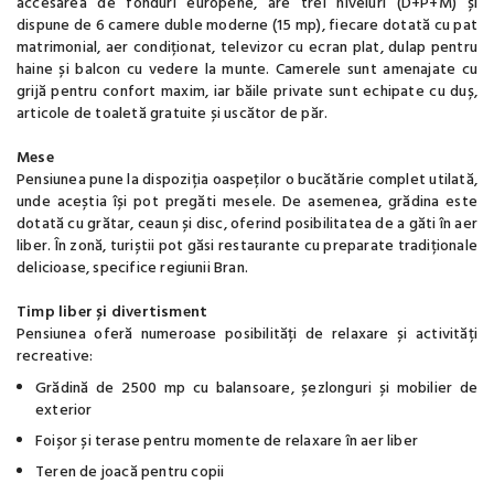
accesarea de fonduri europene, are trei niveluri (D+P+M) și
dispune de 6 camere duble moderne (15 mp), fiecare dotată cu pat
matrimonial, aer condiționat, televizor cu ecran plat, dulap pentru
haine și balcon cu vedere la munte. Camerele sunt amenajate cu
grijă pentru confort maxim, iar băile private sunt echipate cu duș,
articole de toaletă gratuite și uscător de păr.
Mese
Pensiunea pune la dispoziția oaspeților o bucătărie complet utilată,
unde aceștia își pot pregăti mesele. De asemenea, grădina este
dotată cu grătar, ceaun și disc, oferind posibilitatea de a găti în aer
liber. În zonă, turiștii pot găsi restaurante cu preparate tradiționale
delicioase, specifice regiunii Bran.
Timp liber și divertisment
Pensiunea oferă numeroase posibilități de relaxare și activități
recreative:
Grădină de 2500 mp cu balansoare, șezlonguri și mobilier de
exterior
Foișor și terase pentru momente de relaxare în aer liber
Teren de joacă pentru copii