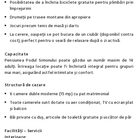
Posibilitatea de a închiria biciclete gratuite pentru plimbări prin
împrejurimi
Drumeții pe trasee montane din apropiere
Jocuri precum tenis de masă și darts
La cerere, oaspeții se pot bucura de un ciubăr (disponibil contra
cost), perfect pentru o seară de relaxare după o zi activă.
Capacitate
Pensiunea Podul Simonului poate găzdui un număr maxim de 14
adulți. Întreaga locație poate fi închiriată integral pentru grupuri
mai mari, asigurând astfel intimitate și confort.
Structură de cazare
6 camere duble moderne (15 mp) cu pat matrimonial
Toate camerele sunt dotate cu aer condiționat, TV cu ecran plat
și balcon
Băi private cu duș, articole de toaletă gratuite și uscător de păr
Facilități – Servicii
Interioare: