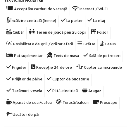
SERVICIILE NOASTRE
Acceptăm carduri de vacanță
Internet / Wi-Fi
Încălzire centrală (lemne)
La parter
La etaj
Ciubăr
Teren de joacă pentru copii
Foișor
Posibilitate de grill / grătar afară
Grătar
Ceaun
Pat suplimentar
Tenis de masa
Sală de petreceri
Frigider
Recepție 24 de ore
Cuptor cu microunde
Prăjitor de pâine
Cuptor de bucatarie
Tacâmuri, vesela
Plită electrică
Aragaz
Aparat de ceai/cafea
Terasă/balcon
Prosoape
Uscător de păr