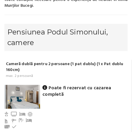
Munților Bucegi.
Pensiunea Podul Simonului,
camere
Cameră dublă pentru 2 persoane (1 pat dublu) (1 x Pat dublu
160cm)
max. 2 persoană
Poate fi rezervat cu cazarea
completă
Copii și bebeluși sunt binevenite
TV
Pat de copil
Terasă/balcon
Baie cu duș (privat)
Pat suplimentar
Prosoape
La etaj