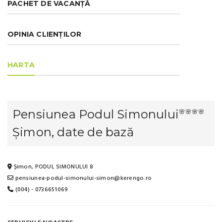
PACHET DE VACANȚĂ
OPINIA CLIENȚILOR
HARTA
Pensiunea Podul Simonului
🌸🌸🌸🌸
Șimon, date de bază
Șimon, PODUL SIMONULUI 8
pensiunea-podul-simonului-simon@kerengo.ro
(004) - 0736651069