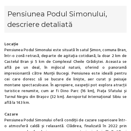
Pensiunea Podul Simonului,
descriere detaliată
Locație
Pensiunea Podul Simonului este situată în satul Șimon, comuna Bran,
într-o zonă retrasă, departe de agitația cotidiană, la doar 2 km de
Castelul Bran și 5 km de Complexul Cheile Grădiștei. Aceasta se
află pe un deal, în mijlocul naturii, oferind o panoramă
impresionantă către Munții Bucegi. Pensiunea este ideală pentru
cei care doresc să se bucure de liniște, aer curat și peisaje
montane spectaculoase. În apropiere, oaspeții pot explora atracții
turistice renumite, cum ar fi Dino Parc (16 km), Piața Sfatului și
Turnul Negru din Brașov (32 km). Aeroportul Internațional Sibiu se
află la 143 km.
Cazare
Pensiunea Podul Simonului oferă condiții de cazare superioare într-
o atmosferă caldă și relaxantă. Clădirea, finalizată în 2022 prin