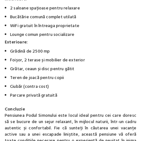
2 saloane spațioase pentru relaxare
Bucătărie comună complet utilată
WiFi gratuit în întreaga proprietate
Lounge comun pentru socializare
Exterioare:
Grădină de 2500 mp
Foișor, 2 terase și mobilier de exterior
Grătar, ceaun și disc pentru gătit
Teren de joacă pentru copii
Ciubăr (contra cost)
Parcare privată gratuită
Concluzie
Pensiunea Podul Simonului este locul ideal pentru cei care doresc
să se bucure de un sejur relaxant, în mijlocul naturii, într-un cadru
autentic și confortabil. Fie că sunteți în căutarea unei vacanțe
active sau a unei escapade liniștite, această pensiune vă oferă
toate condițiile necesare pentru o experiență de neuitat în inima