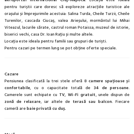
aeroportul international Cluj-Napoca
. Locația este ideală
pentru turiștii care doresc să exploreze atracțiile turistice ale
orașului și împrejurimile acestuia: Salina Turda, Cheile Turzii, Cheile
Turenilor, cascada Ciucaș, valea Arieșului, mormântul lui Mihai
Viteazul, lacurile sărate, castrul roman Potaissa, muzeul de istorie,
biserici vechi, casa Dr. Ioan Rațiu și multe altele.
Locația este ideala pentru familii sau grupuri de turiști.
Pentru cazari pe termen lung se pot obține oferte speciale.
Cazare
Pensiunea clasificată la trei stele oferă 8
camere spațioase și
confortabile
, cu o capacitate totală de
34 de persoane
.
Camerele sunt echipate cu
TV, Wi-Fi gratuit
, unele dispun de
zonă de relaxare
, iar altele de
terasă sau balcon
. Fiecare
cameră are
baie privată cu duș.