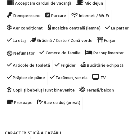
Acceptăm carduri de vacanță
Mic dejun
Demipensiune
Parcare
Internet / Wi-Fi
Aer condiționat
Încălzire centrală (lemne)
La parter
La etaj
Grădină / Curte / Zonă verde
Foișor
Camere de familie
Pat suplimentar
Nefumător
Articole de toaletă
Frigider
Bucătărie echipată
Prăjitor de pâine
Tacâmuri, vesela
TV
Copii și bebeluși sunt binevenite
Terasă/balcon
Prosoape
Baie cu duș (privat)
CARACTERISTICĂ A CAZĂRII