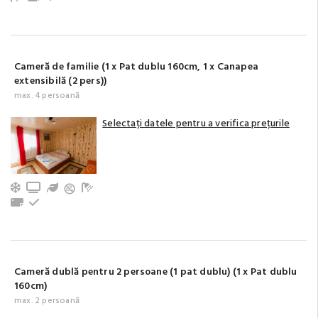
Cameră de familie (1 x Pat dublu 160cm, 1 x Canapea
extensibilă (2 pers))
max. 4 persoană
Selectați datele pentru a verifica prețurile
Aer condiționat
TV
Grădină / Curte / Zonă verde
Baie cu duș (privat)
Prosoape
La etaj
Cameră dublă pentru 2 persoane (1 pat dublu) (1 x Pat dublu
160cm)
max. 2 persoană