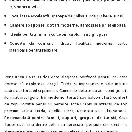
Recenzii excelente de la turiști:
scor peste 8,5 pe Booking
,
9,6 pentru Wi-Fi
Localizare excelentă
: aproape de Salina Turda și Cheile Turzii
Camere spațioase, dotări moderne, atmosferă prietenoasă
Ideală pentru familii cu copii, cupluri sau grupuri
Condiții de confort ridicat
, facilități moderne, curte
interioară pentru relaxare
Pensiunea Casa Tudor
este alegerea perfectă pentru cei care
doresc să exploreze orașul Turda și împrejurimile sale într-un
cadru confortabil și primitor. Camerele dotate cu aer condiționat,
iluminat inteligent, băi moderne, terasă sau balcon oferă confort
de top. Locația pensiunii permite acces rapid la atracții de top
precum Salina Turda, Cheile Turzii, Rimetea sau Cluj-Napoca.
Recomandată pentru
familii, cupluri, grupuri de turiști
, Casa
Tudor este una dintre cele mai apreciate pensiuni din zonă – o
alegere excelentă pentru un sejur relaxant, activ sau romantic.