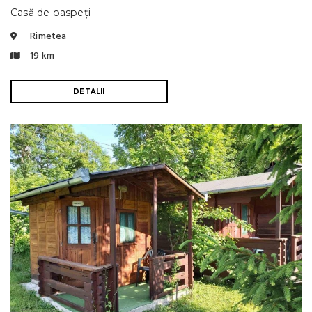
Casă de oaspeți
Rimetea
19 km
DETALII