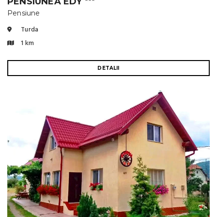
PENSIUNEA EDY
Pensiune
Turda
1 km
DETALII