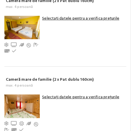
Cameră mare de familie (2 x Pat dublu 160cm)
max. 4 persoană
Selectați datele pentru a verifica prețurile
Aer condiționat
TV
Grădină / Curte / Zonă verde
Baie cu duș (privat)
Prosoape
La etaj
Cameră mare de familie (2 x Pat dublu 160cm)
max. 4 persoană
Selectați datele pentru a verifica prețurile
Aer condiționat
TV
Terasă/balcon
Grădină / Curte / Zonă verde
Baie cu duș (privat)
Prosoape
La etaj