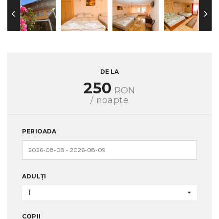
DE LA
250
RON
/ noapte
PERIOADA
ADULȚI
1
COPII