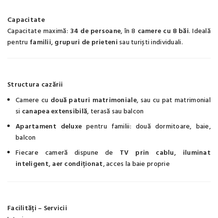
Capacitate
Capacitate maximă:
34 de persoane
, în 8
camere cu 8 băi
. Ideală
pentru
familii, grupuri de prieteni
sau turiști individuali.
Structura cazării
Camere cu
două paturi matrimoniale
, sau cu pat matrimonial
si
canapea extensibilă
, terasă sau balcon
Apartament deluxe
pentru familii: două dormitoare, baie,
balcon
Fiecare cameră dispune de
TV prin cablu, iluminat
inteligent, aer condiționat
, acces la baie proprie
Facilități – Servicii