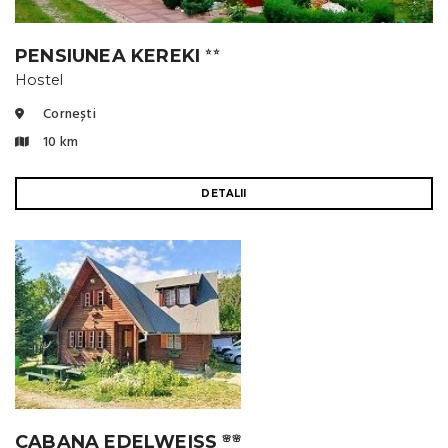
PENSIUNEA KEREKI
⭐⭐
Hostel
Cornești
10 km
DETALII
CABANA EDELWEISS
🌸🌸