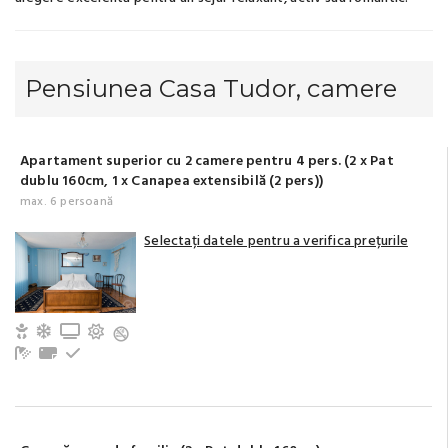
Pensiunea Casa Tudor, camere
Apartament superior cu 2 camere pentru 4 pers. (2 x Pat
dublu 160cm, 1 x Canapea extensibilă (2 pers))
max. 6 persoană
Selectați datele pentru a verifica prețurile
Copii și bebeluși sunt binevenite
Aer condiționat
TV
Terasă/balcon
Baie cu duș (privat)
Prosoape
La etaj