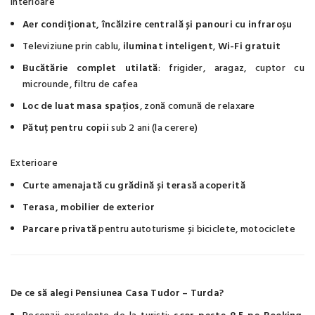
Interioare
Aer condiționat, încălzire centrală și panouri cu infraroșu
Televiziune prin cablu,
iluminat inteligent
,
Wi-Fi gratuit
Bucătărie complet utilată
: frigider, aragaz, cuptor cu
microunde, filtru de cafea
Loc de luat masa spațios
, zonă comună de relaxare
Pătuț pentru copii
sub 2 ani (la cerere)
Exterioare
Curte amenajată cu grădină și terasă acoperită
Terasa, mobilier de exterior
Parcare privată
pentru autoturisme și biciclete, motociclete
De ce să alegi Pensiunea Casa Tudor – Turda?