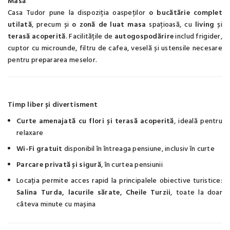
Masă
Casa Tudor pune la dispoziția oaspeților
o bucătărie complet
utilată
, precum și
o zonă de luat masa
spațioasă, cu
living
și
terasă acoperită
. Facilitățile de
autogospodărire
includ frigider,
cuptor cu microunde, filtru de cafea, veselă și ustensile necesare
pentru prepararea meselor.
Timp liber și divertisment
Curte amenajată cu flori și terasă acoperită
, ideală pentru
relaxare
Wi-Fi gratuit
disponibil în întreaga pensiune, inclusiv în curte
Parcare privată și sigură
, în curtea pensiunii
Locația permite acces rapid la principalele obiective turistice:
Salina Turda, lacurile sărate, Cheile Turzii
, toate la doar
câteva minute cu mașina