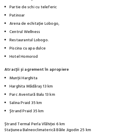
Partie de schi cu teleferic
Patinoar
Arena de echitație Lobogo,
Centrul Wellness
Restaurantul Lobogo.
Piscina cu apa dulce
Hotel Homorod
Atracții și agrement în apropiere
Munții Harghita
Harghita Mădăraș 13 km
Parc Aventură Balu 13 km
Salina Praid 35 km
Ștrand Praid 35 km
Ştrand Termal Perla Vlăhiţei 6 km
Stațiunea Balneoclimaterică Băile Jigodin 25 km