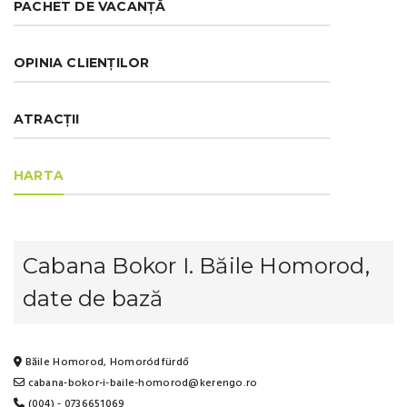
PACHET DE VACANȚĂ
OPINIA CLIENȚILOR
ATRACȚII
HARTA
Cabana Bokor I. Băile Homorod,
date de bază
Băile Homorod, Homoródfürdő
cabana-bokor-i-baile-homorod@kerengo.ro
(004) - 0736651069