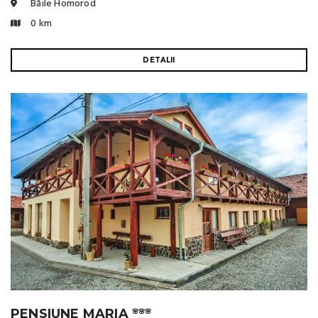
Băile Homorod
0 km
DETALII
PENSIUNE MARIA
🌸🌸🌸