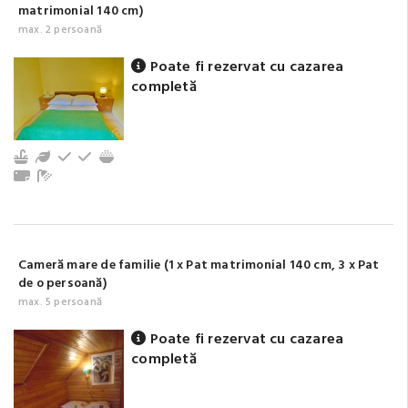
matrimonial 140 cm)
max. 2 persoană
Poate fi rezervat cu cazarea
completă
Bucătărie echipată
Grădină / Curte / Zonă verde
Frigider
Tacâmuri, vesela
Aragaz
Prosoape
Baie cu duș (comun)
Cameră mare de familie (1 x Pat matrimonial 140 cm, 3 x Pat
de o persoană)
max. 5 persoană
Poate fi rezervat cu cazarea
completă