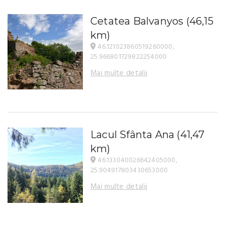
Cetatea Balvanyos
(46,15
km)
46.121023860519260000,
25.966801729822254000
Mai multe detalii
Lacul Sfânta Ana
(41,47
km)
46.133040026642405000,
25.904917803430653000
Mai multe detalii