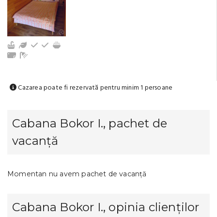
Bucătărie echipată
Grădină / Curte / Zonă verde
Frigider
Tacâmuri, vesela
Aragaz
Prosoape
Baie cu duș (comun)
Cazarea poate fi rezervată pentru minim 1 persoane
Cabana Bokor I., pachet de
vacanță
Momentan nu avem pachet de vacanță
Cabana Bokor I., opinia clienților