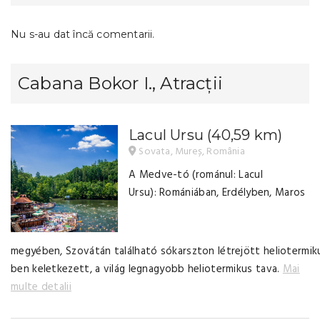
Nu s-au dat încă comentarii.
Cabana Bokor I., Atracții
Lacul Ursu
(40,59 km)
Sovata, Mureș, România
A Medve-tó (románul: Lacul
Ursu): Romániában, Erdélyben, Maros
megyében, Szovátán található sókarszton létrejött heliotermik
ben keletkezett, a világ legnagyobb heliotermikus tava.
Mai
multe detalii