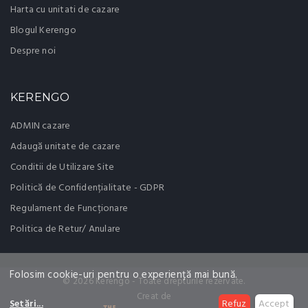
Harta cu unitati de cazare
Blogul Kerengo
Despre noi
KERENGO
ADMIN cazare
Adaugă unitate de cazare
Conditii de Utilizare Site
Politică de Confidențialitate - GDPR
Regulament de Funcționare
Politica de Retur/ Anulare
Folosim cookie-uri pentru o experiență mai bună.
© 2026 Kerengo - Toate drepturile rezervate.
Creat de
Setări
...
Refuz
Accept