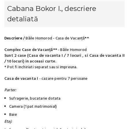
Cabana Bokor I., descriere
detaliată
Descriere
/
Băile Homorod
-
Casa de Vacanță
**
Complex Case de Vacanță**
- Băile Homorod
Sunt 2 case (Casa de vacanta I / 7 locuri , si Casa de vacanta II
/ 10 locuri) in acceasi curte.
* Pot fi inchiriati separat sau si impreuna.
Casa de vacanta I
- cazare pentru 7 persoane
Parter:
Sufragerie, bucatarie dotata
Camera (1 pat matrimonial)
Baie
Etaj: