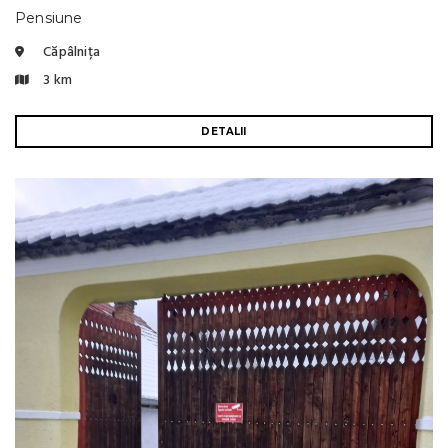
Pensiune
Căpâlnița
3 km
DETALII