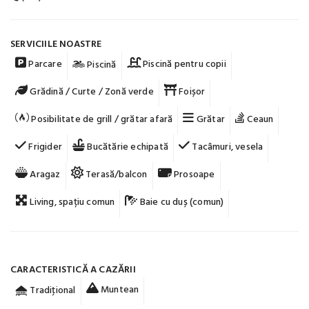
SERVICIILE NOASTRE
Parcare
Piscină pentru copii
Piscină
Grădină / Curte / Zonă verde
Foișor
Posibilitate de grill / grătar afară
Grătar
Ceaun
Frigider
Bucătărie echipată
Tacâmuri, vesela
Aragaz
Terasă/balcon
Prosoape
Living, spațiu comun
Baie cu duș (comun)
CARACTERISTICĂ A CAZĂRII
Muntean
Tradiţional