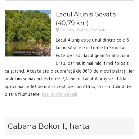
Lacul Alunis Sovata
(40,79 km)
Sovata, Mureș, România
Lacul Aluniș este unul dintre cele 6
lacuri sărate existente în Sovata.
Este de fapt lacul geamăn al lacului
Ursu, dar mult mai mic, fiind folosit
ca ștrand. Acesta are o suprafață de 3619 de metri pătrați, iar
adâncimea maximă este de 7,4 metri. Lacul Aluniș se află la
aproximativ 60 de metri vest de Lacul Ursu, într-o dolină de
o rară frumusețe.
Mai multe detalii
Cabana Bokor I., harta