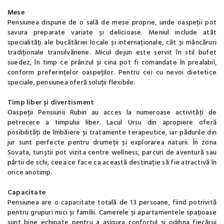
Mese
Pensiunea dispune de o sală de mese proprie, unde oaspeții pot
savura preparate variate și delicioase. Meniul include atât
specialități ale bucătăriei locale și internaționale, cât și mâncăruri
tradiționale transilvănene. Micul dejun este servit în stil bufet
suedez, în timp ce prânzul și cina pot fi comandate în prealabil,
conform preferințelor oaspeților. Pentru cei cu nevoi dietetice
speciale, pensiunea oferă soluții flexibile.
Timp liber și divertisment
Oaspeții Pensiunii Rubin au acces la numeroase activități de
petrecere a timpului liber. Lacul Ursu din apropiere oferă
posibilități de îmbăiere și tratamente terapeutice, iar pădurile din
jur sunt perfecte pentru drumeții și explorarea naturii. În zona
Sovata, turiștii pot vizita centre wellness, parcuri de aventură sau
pârtii de schi, ceea ce face ca această destinație să fie atractivă în
orice anotimp.
Capacitate
Pensiunea are o capacitate totală de 13 persoane, fiind potrivită
pentru grupuri mici și familii. Camerele și apartamentele spațioase
sunt bine echipate pentru a asigura confortul și odihna fiecărui