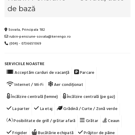
de bază
Sovata, Principala 182
rubin-pensiune-sovata@kerengo.ro
(004) - 0736651069
SERVICIILE NOASTRE
Acceptăm carduri de vacanță
Parcare
Internet / Wi-Fi
Aer condiționat
Încălzire centrală (lemne)
Încălzire centrală (pe gaz)
La parter
La etaj
Grădină / Curte / Zonă verde
Posibilitate de grill / grătar afară
Grătar
Ceaun
Frigider
Bucătărie echipată
Prăjitor de pâine