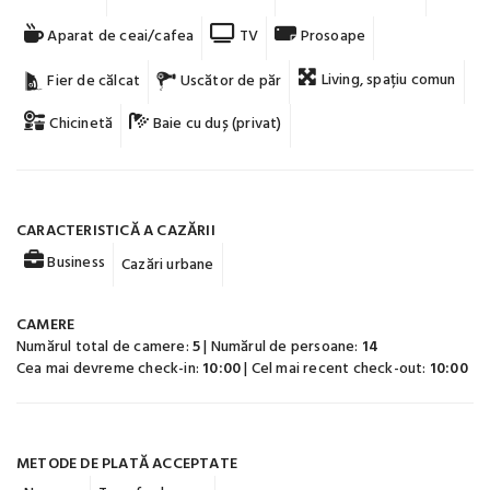
Aparat de ceai/cafea
TV
Prosoape
Living, spațiu comun
Fier de călcat
Uscător de păr
Chicinetă
Baie cu duș (privat)
CARACTERISTICĂ A CAZĂRII
Business
Cazări urbane
CAMERE
Numărul total de camere:
5
| Numărul de persoane:
14
Cea mai devreme check-in:
10:00
| Cel mai recent check-out:
10:00
METODE DE PLATĂ ACCEPTATE