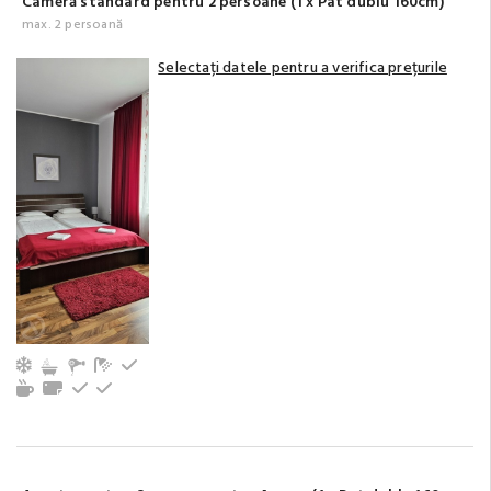
Cameră standard pentru 2 persoane (1 x Pat dublu 160cm)
max. 2 persoană
Selectați datele pentru a verifica prețurile
Aer condiționat
Baie cu duș (privat)
Frigider
Aparat de ceai/cafea
Prosoape
La etaj
La parter