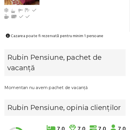
Aer condiționat
Baie cu duș (privat)
Frigider
Aparat de ceai/cafea
Prosoape
La etaj
La parter
Cazarea poate fi rezervată pentru minim 1 persoane
Rubin Pensiune, pachet de
vacanță
Momentan nu avem pachet de vacanță
Rubin Pensiune, opinia clienților
7.0
7.0
7.0
7.0