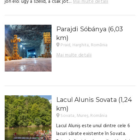
jön elő: ugy a szelid, a csak jót...
Mai multe detalii
Parajdi Sóbánya
(6,03
km)
Praid, Harghita, România
Mai multe detalii
Lacul Alunis Sovata
(1,24
km)
Sovata, Mureș, România
Lacul Aluniș este unul dintre cele 6
lacuri sărate existente în Sovata.