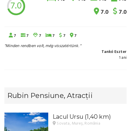
7.0
7.0
7.0
7
7
7
7
7
7
"Minden rendben volt, még visszatértünk. "
Tankó Eszter
1 ani
Rubin Pensiune, Atracții
Lacul Ursu
(1,40 km)
Sovata, Mureș, România