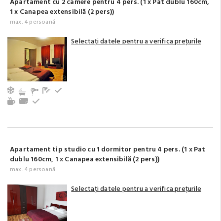
Apartament cu 2 camere pentru 4 pers. (1 x Pat dublu 160cm,
1 x Canapea extensibilă (2 pers))
max. 4 persoană
Selectați datele pentru a verifica prețurile
Aer condiționat
Baie cu duș (privat)
Frigider
Aparat de ceai/cafea
Prosoape
La parter
Apartament tip studio cu 1 dormitor pentru 4 pers. (1 x Pat
dublu 160cm, 1 x Canapea extensibilă (2 pers))
max. 4 persoană
Selectați datele pentru a verifica prețurile