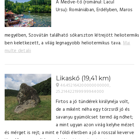
A Medve-tó (románul: Lacul
Ursu): Romániában, Erdélyben, Maros
megyében, Szovátán található sókarszton létrejött heliotermik
ben keletkezett, a világ legnagyobb heliotermikus tava.
Mai
multe detalii
Likaskő
(19,41 km)
46.452164200000000000,
25.214422199999944000
Firtos a jó tündérek királynéja volt,
de a miként néha egy törzsről jó és
savanyu gyümölcset termő ág nőhet;
a mint ugyan azon virág kelyhe mézet
és mérget is rejt; a mint e földi életben a jó a rosszal keverve