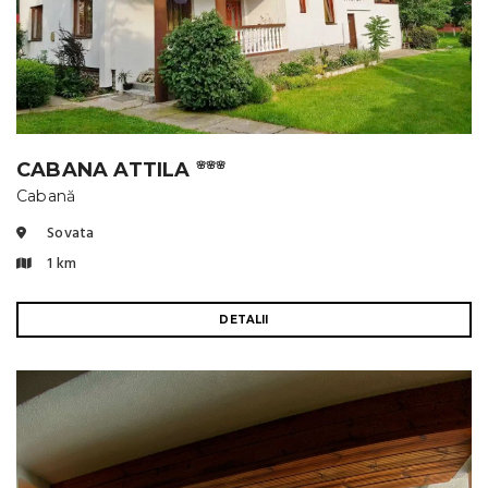
CABANA ATTILA
🌸🌸🌸
Cabană
Sovata
1 km
DETALII