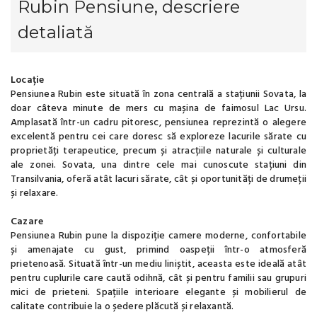
Rubin Pensiune, descriere
detaliată
Locație
Pensiunea Rubin este situată în zona centrală a stațiunii Sovata, la
doar câteva minute de mers cu mașina de faimosul Lac Ursu.
Amplasată într-un cadru pitoresc, pensiunea reprezintă o alegere
excelentă pentru cei care doresc să exploreze lacurile sărate cu
proprietăți terapeutice, precum și atracțiile naturale și culturale
ale zonei. Sovata, una dintre cele mai cunoscute stațiuni din
Transilvania, oferă atât lacuri sărate, cât și oportunități de drumeții
și relaxare.
Cazare
Pensiunea Rubin pune la dispoziție camere moderne, confortabile
și amenajate cu gust, primind oaspeții într-o atmosferă
prietenoasă. Situată într-un mediu liniștit, aceasta este ideală atât
pentru cuplurile care caută odihnă, cât și pentru familii sau grupuri
mici de prieteni. Spațiile interioare elegante și mobilierul de
calitate contribuie la o ședere plăcută și relaxantă.