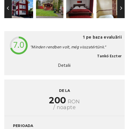
1 pe baza evaluării
7.0
"Minden rendben volt, még visszatértünk."
Tankó Eszter
Detalii
DE LA
200
RON
/ noapte
PERIOADA