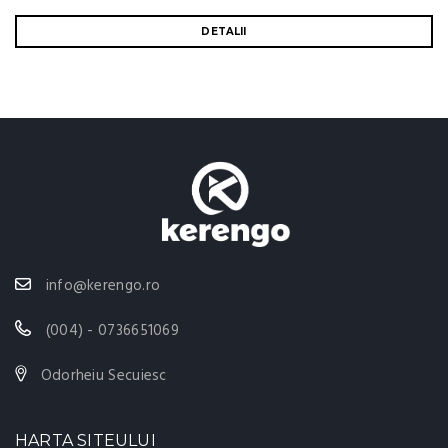
DETALII
info@kerengo.ro
(004) - 0736651069
Odorheiu Secuiesc
HARTA SITEULUI