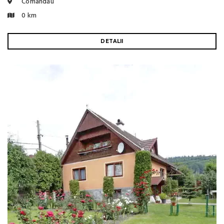
Comandău
0 km
DETALII