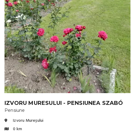
IZVORU MURESULUI - PENSIUNEA SZABÓ
Pensiune
Izvoru Mureșului
0 km