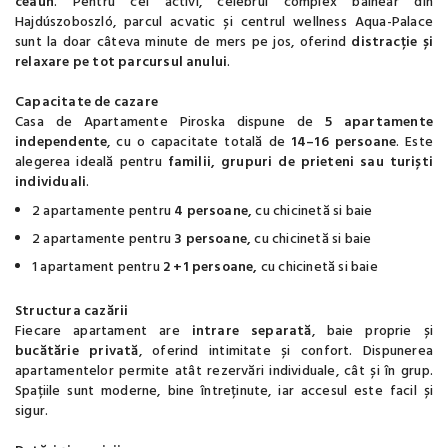
ceaun
. Pentru cei activi, celebrul complex balnear din
Hajdúszoboszló, parcul acvatic și centrul wellness Aqua-Palace
sunt la doar câteva minute de mers pe jos, oferind
distracție și
relaxare pe tot parcursul anului
.
Capacitate de cazare
Casa de Apartamente Piroska dispune de
5 apartamente
independente
, cu o capacitate totală de
14–16 persoane
. Este
alegerea ideală pentru
familii, grupuri de prieteni sau turiști
individuali
.
2 apartamente pentru
4 persoane,
cu chicinetă si baie
2 apartamente pentru
3 persoane,
cu chicinetă si baie
1 apartament pentru
2 +1 persoane,
cu chicinetă si baie
Structura cazării
Fiecare apartament are
intrare separată
, baie proprie și
bucătărie privată
, oferind intimitate și confort. Dispunerea
apartamentelor permite atât rezervări individuale, cât și în grup.
Spațiile sunt moderne, bine întreținute, iar accesul este facil și
sigur.