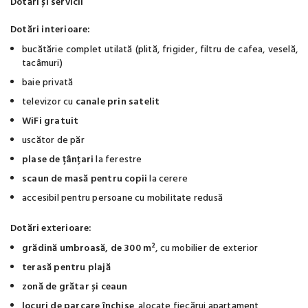
Dotări și servicii
Dotări interioare:
bucătărie complet utilată (plită, frigider, filtru de cafea, veselă,
tacâmuri)
baie privată
televizor cu
canale prin satelit
WiFi gratuit
uscător de păr
plase de țânțari
la ferestre
scaun de masă pentru copii
la cerere
accesibil pentru persoane cu mobilitate redusă
Dotări exterioare:
grădină umbroasă, de 300 m²
, cu mobilier de exterior
terasă pentru plajă
zonă de grătar și ceaun
locuri de parcare închise
, alocate fiecărui apartament