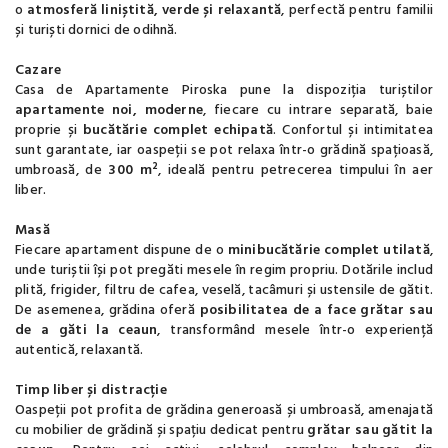
o
atmosferă liniștită, verde și relaxantă
, perfectă pentru familii
și turiști dornici de odihnă.
Cazare
Casa de Apartamente Piroska pune la dispoziția turiștilor
apartamente noi, moderne
, fiecare cu intrare separată, baie
proprie și
bucătărie complet echipată
. Confortul și intimitatea
sunt garantate, iar oaspeții se pot relaxa într-o grădină spațioasă,
umbroasă, de
300 m²
, ideală pentru petrecerea timpului în aer
liber.
Masă
Fiecare apartament dispune de o
minibucătărie complet utilată
,
unde turiștii își pot pregăti mesele în regim propriu. Dotările includ
plită, frigider, filtru de cafea, veselă, tacâmuri și ustensile de gătit.
De asemenea, grădina oferă
posibilitatea de a face grătar sau
de a găti la ceaun
, transformând mesele într-o experiență
autentică, relaxantă.
Timp liber și distracție
Oaspeții pot profita de grădina generoasă și umbroasă, amenajată
cu mobilier de grădină și spațiu dedicat pentru
grătar sau gătit la