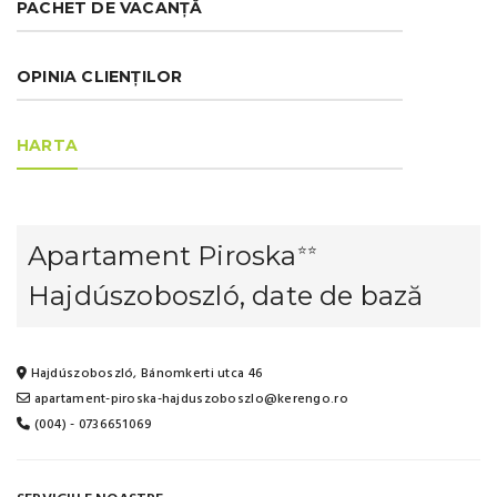
PACHET DE VACANȚĂ
OPINIA CLIENȚILOR
HARTA
Apartament Piroska
⭐⭐
Hajdúszoboszló, date de bază
Hajdúszoboszló, Bánomkerti utca 46
apartament-piroska-hajduszoboszlo@kerengo.ro
(004) - 0736651069