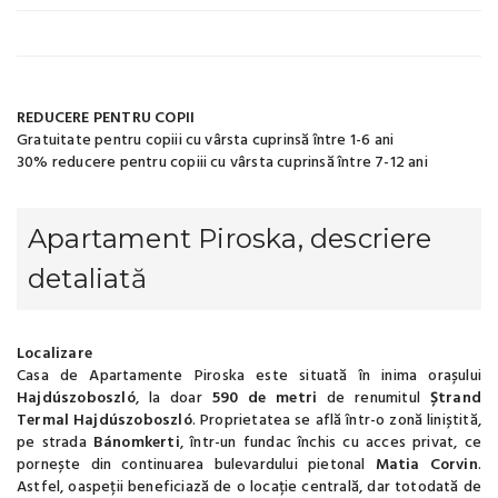
REDUCERE PENTRU COPII
Gratuitate pentru copiii cu vârsta cuprinsă între 1-6 ani
30% reducere pentru copiii cu vârsta cuprinsă între 7-12 ani
Apartament Piroska, descriere
detaliată
Localizare
Casa de Apartamente Piroska este situată în inima orașului
Hajdúszoboszló
, la doar
590 de metri
de renumitul
Ștrand
Termal Hajdúszoboszló
. Proprietatea se află într-o zonă liniștită,
pe strada
Bánomkerti
, într-un fundac închis cu acces privat, ce
pornește din continuarea bulevardului pietonal
Matia Corvin
.
Astfel, oaspeții beneficiază de o locație centrală, dar totodată de