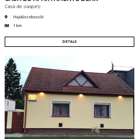
Casă de oaspeți
Hajdúszoboszló
1 km
DETALII