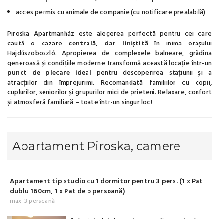
acces permis cu animale de companie (cu notificare prealabilă)
Piroska Apartmanház este alegerea perfectă pentru cei care
caută o cazare
centrală, dar liniștită
în inima orașului
Hajdúszoboszló. Apropierea de complexele balneare, grădina
generoasă și condițiile moderne transformă această locație într-un
punct de plecare ideal
pentru descoperirea stațiunii și a
atracțiilor din împrejurimi. Recomandată familiilor cu copii,
cuplurilor, seniorilor și grupurilor mici de prieteni. Relaxare, confort
și atmosferă familiară – toate într-un singur loc!
Apartament Piroska, camere
Apartament tip studio cu 1 dormitor pentru 3 pers. (1 x Pat
dublu 160cm, 1 x Pat de o persoană)
max. 3 persoană