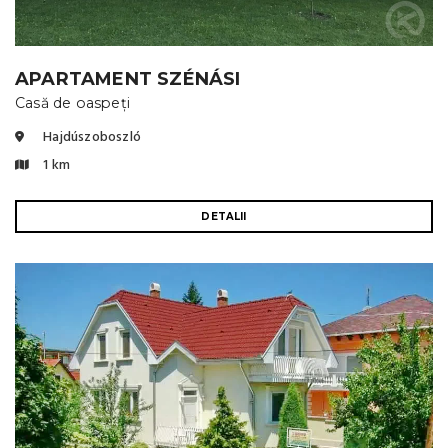
APARTAMENT SZÉNÁSI
Casă de oaspeți
Hajdúszoboszló
1 km
DETALII