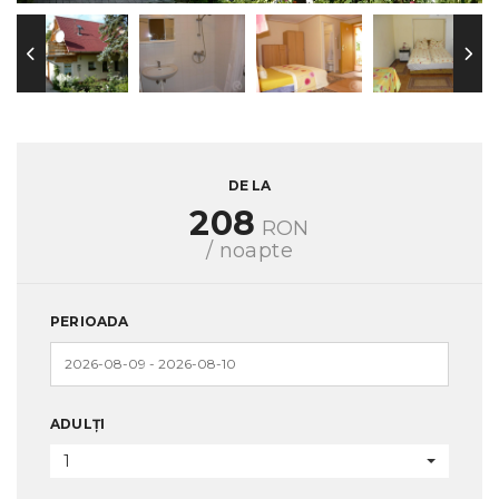
DE LA
208
RON
/ noapte
PERIOADA
ADULȚI
1