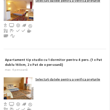
Selectați datele pentru a verifica prețurile
Copii și bebeluși sunt binevenite
TV
Terasă/balcon
Grădină / Curte / Zonă verde
Chicinetă
Baie cu duș (privat)
Frigider
Tacâmuri, vesela
Aparat de ceai/cafea
Prosoape
Cuptor cu microunde
Apartament tip studio cu 1 dormitor pentru 4 pers. (1 x Pat
dublu 160cm, 2 x Pat de o persoană)
max. 4 persoană
Selectați datele pentru a verifica prețurile
Copii și bebeluși sunt binevenite
TV
Terasă/balcon
Grădină / Curte / Zonă verde
Chicinetă
Baie cu duș (privat)
Frigider
Tacâmuri, vesela
Aparat de ceai/cafea