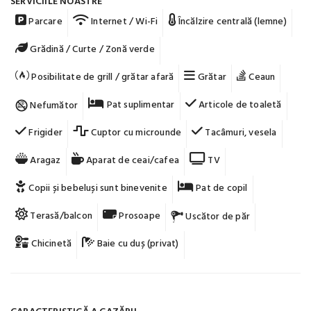
SERVICIILE NOASTRE
Parcare
Internet / Wi-Fi
Încălzire centrală (lemne)
Grădină / Curte / Zonă verde
Posibilitate de grill / grătar afară
Grătar
Ceaun
Pat suplimentar
Articole de toaletă
Nefumător
Frigider
Cuptor cu microunde
Tacâmuri, vesela
Aragaz
Aparat de ceai/cafea
TV
Copii și bebeluși sunt binevenite
Pat de copil
Terasă/balcon
Prosoape
Uscător de păr
Chicinetă
Baie cu duș (privat)