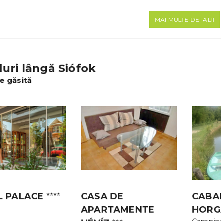
MAI MULTE DETALII
uri lângă Siófok
e găsită
L PALACE
CASA DE
CABA
⭐⭐⭐⭐
APARTAMENTE
HORG
⭐⭐⭐