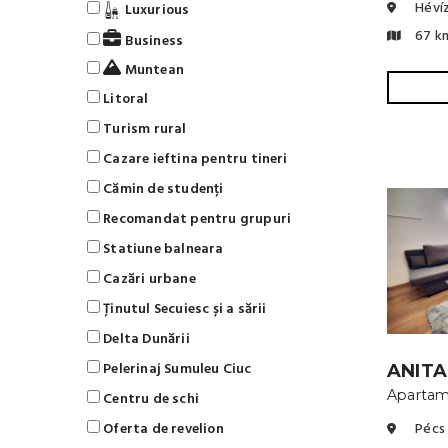
Héví
Luxurious
67 k
Business
Muntean
Litoral
Turism rural
Cazare ieftina pentru tineri
Cămin de studenți
Recomandat pentru grupuri
Statiune balneara
Cazări urbane
Ținutul Secuiesc și a sării
Delta Dunării
Pelerinaj Sumuleu Ciuc
ANIT
Aparta
Centru de schi
Oferta de revelion
Pécs