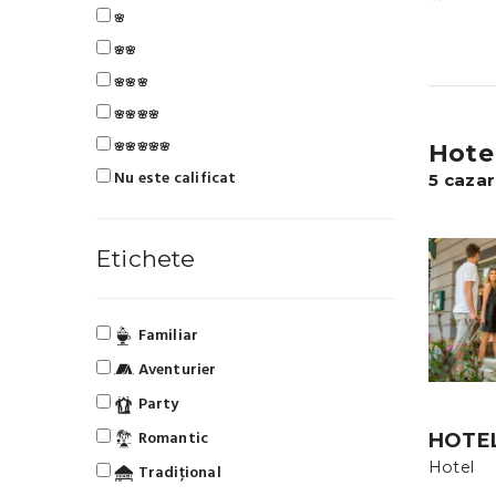
🌸
🌸🌸
🌸🌸🌸
🌸🌸🌸🌸
Hotel
🌸🌸🌸🌸🌸
Nu este calificat
5 cazar
Etichete
Familiar
Aventurier
Party
Romantic
HOTE
Hotel
Tradiţional