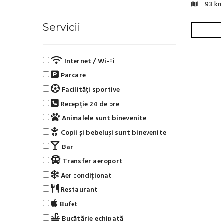
93 k
Servicii
Internet / Wi-Fi
Parcare
Facilități sportive
Recepție 24 de ore
Animalele sunt binevenite
Copii și bebeluși sunt binevenite
Bar
Transfer aeroport
Aer condiționat
Restaurant
Bufet
Bucătărie echipată