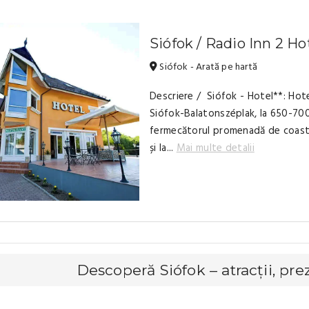
Siófok / Radio Inn 2 Ho
Siófok - Arată pe hartă
Descriere / Siófok - Hotel**: Hote
Siófok-Balatonszéplak, la 650-70
fermecătorul promenadă de coastă 
și la...
Mai multe detalii
Descoperă Siófok – atracții, pre