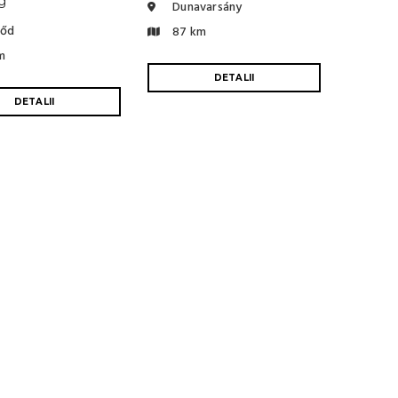
g
Dunavarsány
őd
87 km
m
DETALII
DETALII