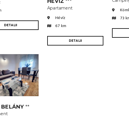
Campin
HÉVÍZ
z
Apartament
Köml
m
Hévíz
73 k
67 km
DETALII
DETALII
A BELÁNY
⭐⭐
ment