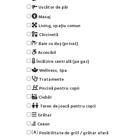
Uscător de păr
Masaj
Living, spațiu comun
Chicinetă
Baie cu duș (privat)
Accesibil
Încălzire centrală (pe gaz)
Wellness, Spa
Tratamente
Piscină pentru copii
Ciubăr
Teren de joacă pentru copii
Grătar
Ceaun
Posibilitate de grill / grătar afară