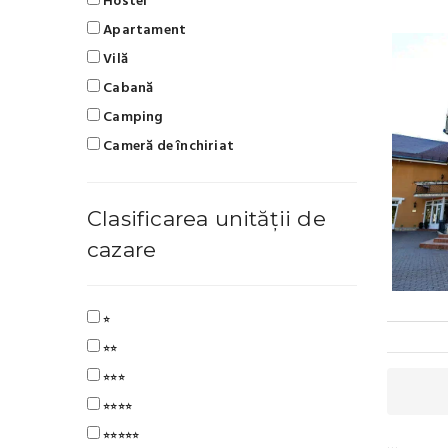
Hostel
Apartament
Vilă
Cabană
Camping
Cameră de închiriat
Clasificarea unității de
cazare
⭐
⭐⭐
⭐⭐⭐
⭐⭐⭐⭐
⭐⭐⭐⭐⭐
…