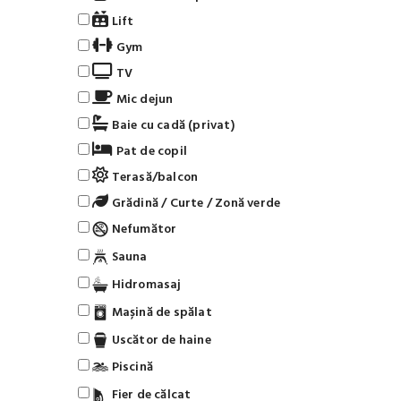
Lift
Gym
TV
Mic dejun
Baie cu cadă (privat)
Pat de copil
Terasă/balcon
Grădină / Curte / Zonă verde
Nefumător
Sauna
Hidromasaj
Mașină de spălat
Uscător de haine
Piscină
Fier de călcat