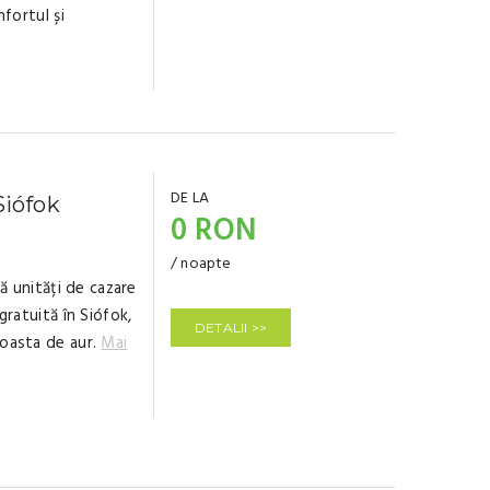
nfortul și
DE LA
Siófok
0 RON
/ noapte
ră unități de cazare
gratuită în Siófok,
DETALII >>
Coasta de aur.
Mai