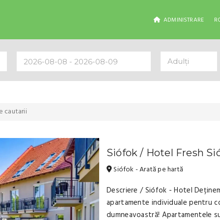
ADMINISTRARE
R
Adulți
 cautarii
Siófok / Hotel Fresh Si
Siófok - Arată pe hartă
Descriere / Siófok - Hotel Deține
apartamente individuale pentru 
dumneavoastră! Apartamentele su