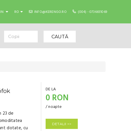
ON
RO
INFO@KERENGO.RO
(004) - 0736651069
Copii
CAUTĂ
DE LA
ófok
0 RON
/ noapte
m 23 de
comoditatea
DETALII >>
nt dotate, cu