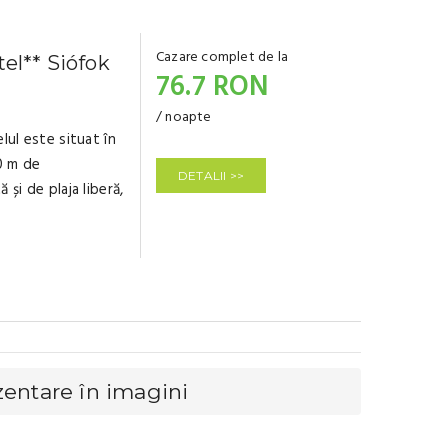
Cazare complet de la
tel** Siófok
76.7 RON
/ noapte
lul este situat în
0 m de
DETALII >>
și de plaja liberă,
zentare în imagini