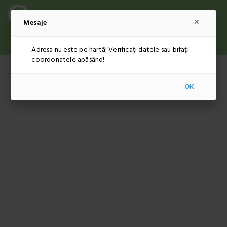
Mesaje
ADMINISTRARE
RON
RO
Adresa nu este pe hartă! Verificați datele sau bifați
coordonatele apăsând!
OK