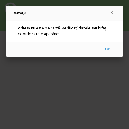
Mesaje
ADMINISTRARE
RON
RO
Adresa nu este pe hartă! Verificați datele sau bifați
coordonatele apăsând!
OK