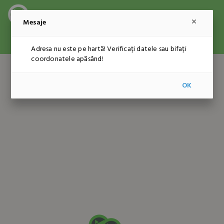
Mesaje
ADMINISTRARE
RON
RO
Adresa nu este pe hartă! Verificați datele sau bifați
coordonatele apăsând!
OK