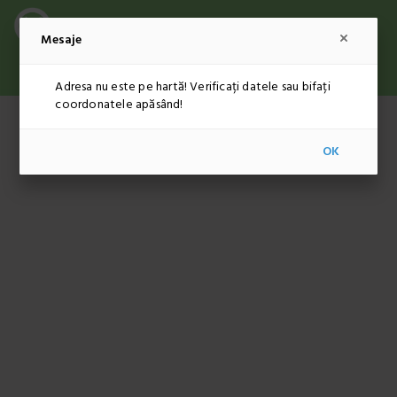
Mesaje
ADMINISTRARE
RON
RO
Adresa nu este pe hartă! Verificați datele sau bifați
coordonatele apăsând!
OK