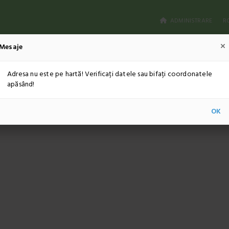
ADMINISTRARE
R
Mesaje
Adresa nu este pe hartă! Verificați datele sau bifați coordonatele
apăsând!
OK