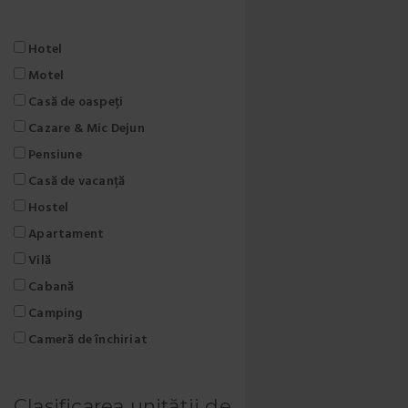
Hotel
Motel
Casă de oaspeți
Cazare & Mic Dejun
Pensiune
Casă de vacanță
Hostel
Apartament
Vilă
Cabană
Camping
Cameră de închiriat
Clasificarea unității de