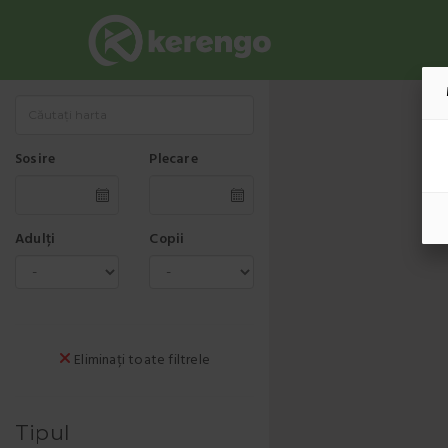
Sosire
Plecare
Adulți
Copii
Eliminați toate filtrele
Tipul