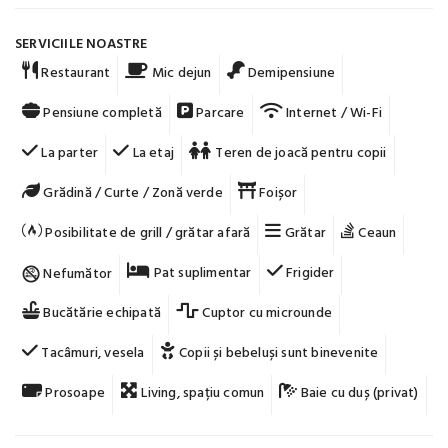
SERVICIILE NOASTRE
Restaurant
Mic dejun
Demipensiune
Pensiune completă
Parcare
Internet / Wi-Fi
La parter
La etaj
Teren de joacă pentru copii
Grădină / Curte / Zonă verde
Foișor
Posibilitate de grill / grătar afară
Grătar
Ceaun
Pat suplimentar
Frigider
Nefumător
Bucătărie echipată
Cuptor cu microunde
Tacâmuri, vesela
Copii și bebeluși sunt binevenite
Prosoape
Living, spațiu comun
Baie cu duș (privat)