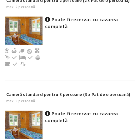
Cameră standard pentru 2 persoane (2 x Pat de o persoană)
max. 2 persoană
Poate fi rezervat cu cazarea
completă
Copii și bebeluși sunt binevenite
Bucătărie echipată
Grădină / Curte / Zonă verde
Living, spațiu comun
Baie cu duș (privat)
Frigider
Pat suplimentar
Tacâmuri, vesela
Aragaz
Prosoape
La parter
Cuptor cu microunde
Cameră standard pentru 3 persoane (3 x Pat de o persoană)
max. 3 persoană
Poate fi rezervat cu cazarea
completă