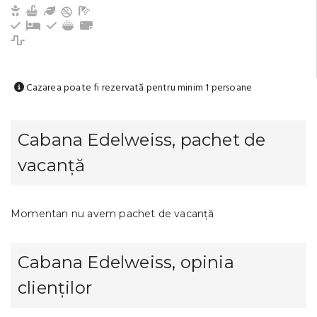
Copii și bebeluși sunt binevenite
Bucătărie echipată
Grădină / Curte / Zonă verde
Baie cu duș (privat)
Frigider
Pat suplimentar
Tacâmuri, vesela
Aragaz
Prosoape
Cuptor cu microunde
Cazarea poate fi rezervată pentru minim 1 persoane
Cabana Edelweiss, pachet de
vacanță
Momentan nu avem pachet de vacanță
Cabana Edelweiss, opinia
clienților