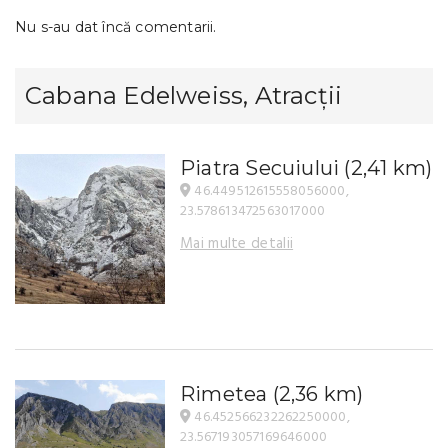
Nu s-au dat încă comentarii.
Cabana Edelweiss, Atracții
Piatra Secuiului
(2,41 km)
46.449512615558056000,
23.578613472563017000
Mai multe detalii
Rimetea
(2,36 km)
46.452566232262250000,
23.567193057169646000