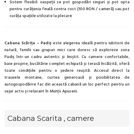
Sistem flexibil: oaspeții se pot gospodări singuri și pot opta
pentru curățenia finală contra cost (100 RON / cameră) sau pot
curăța spațiile utilizate la plecare
Cabana Scărița – Padiș
este alegerea ideală pentru iubitorii de
natură, familii sau grupuri mici care doresc să exploreze zona
Padiș într-un cadru autentic și liniștit. Cu camere confortabile,
baie proprie, bucătărie complet echipată și terasă încălzită, oferă
toate condițiile pentru o ședere reușită. Accesul direct la
traseele montane, curtea generoasă și posibilitatea de
autogospodărire fac din această cabană un loc perfect pentru un
sejur activ și relaxant în Munții Apuseni.
Cabana Scarita , camere