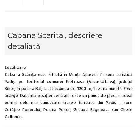
Cabana Scarita , descriere
detaliată
Localizare
Cabana Scărița
este situată în Munții Apuseni, în zona turistică
Padiș, pe teritoriul comunei Pietroasa (Vasaskőfalva), județul
Bihor, în poiana Băl, la altitudinea de
1200 m
, în zona numită
Șaua
Scărița
. Datorită poziției centrale, este un punct de plecare ideal
pentru cele mai cunoscute trasee turistice din Padiș – spre
Cetățile Ponorului, Poiana Ponor, Groapa Ruginoasa sau Cheile
Galbenei.