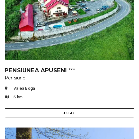
PENSIUNEA APUSENI
⭐⭐⭐
Pensiune
Valea Boga
6 km
DETALII