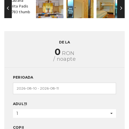
DE LA
0
RON
/ noapte
PERIOADA
ADULȚI
1
COPII