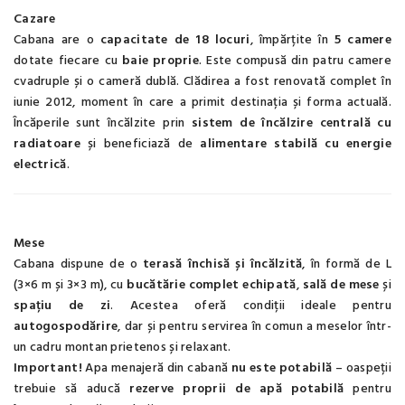
Cazare
Cabana are o
capacitate de 18 locuri
, împărțite în
5 camere
dotate fiecare cu
baie proprie
. Este compusă din patru camere
cvadruple și o cameră dublă. Clădirea a fost renovată complet în
iunie 2012, moment în care a primit destinația și forma actuală.
Încăperile sunt încălzite prin
sistem de încălzire centrală cu
radiatoare
și beneficiază de
alimentare stabilă cu energie
electrică
.
Mese
Cabana dispune de o
terasă închisă și încălzită
, în formă de L
(3×6 m și 3×3 m), cu
bucătărie complet echipată
,
sală de mese
și
spațiu de zi
. Acestea oferă condiții ideale pentru
autogospodărire
, dar și pentru servirea în comun a meselor într-
un cadru montan prietenos și relaxant.
Important!
Apa menajeră din cabană
nu este potabilă
– oaspeții
trebuie să aducă
rezerve proprii de apă potabilă
pentru