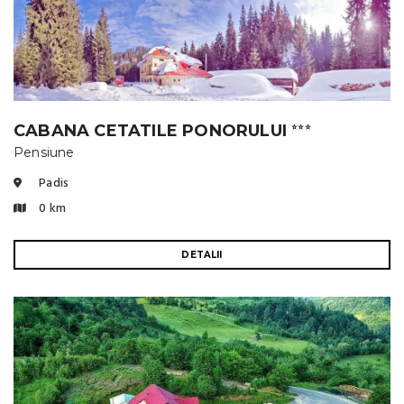
CABANA CETATILE PONORULUI
⭐⭐⭐
Pensiune
Padis
0 km
DETALII