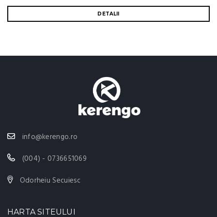
DETALII
info@kerengo.ro
(004) - 0736651069
Odorheiu Secuiesc
HARTA SITEULUI