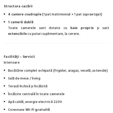
Structura cazării
4 camere cvadruple
(1 pat matrimonial + 1 pat supraetajat)
1 cameră dublă
Toate camerele sunt dotate cu
baie proprie
și sunt
extensibile
cu paturi suplimentare, la cerere.
Facilități – Servicii
Interioare
Bucătărie complet echipată (frigider, aragaz, veselă, ustensile)
Sală de mese / living
Terasă închisă și încălzită
Încălzire centrală în toate camerele
Apă caldă, energie electrică 220V
Conexiune
Wi-Fi gratuită