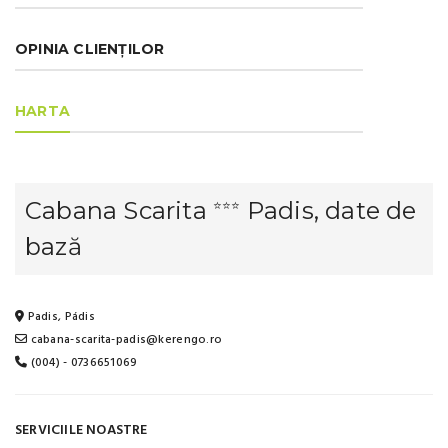
OPINIA CLIENȚILOR
HARTA
Cabana Scarita
Padis, date de
⭐⭐⭐
bază
Padis, Pádis
cabana-scarita-padis@kerengo.ro
(004) - 0736651069
SERVICIILE NOASTRE