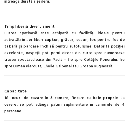
întreaga durată a șederii.
Timp liber și divertisment
Curtea spațioasă este echipată cu facilități ideale pentru
activități în aer liber:
cuptor, grătar, ceaun, loc pentru foc de
tabără
și
parcare închisă
pentru autoturisme. Datorită poziției
excelente, oaspeții pot porni direct din curte spre numeroase
trasee spectaculoase din Padiș – fie spre Cetățile Ponorului, fie
spre Lumea Pierdută, Cheile Galbenei sau Groapa Ruginoasă.
Capacitate
18 locuri de cazare
în
5 camere
, fiecare cu
baie proprie
. La
cerere, se pot adăuga paturi suplimentare în camerele de 4
persoane.