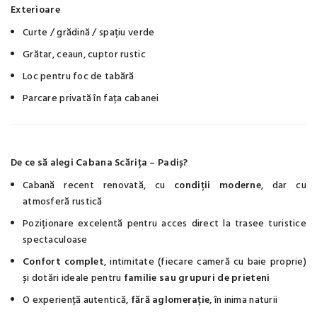
Exterioare
Curte / grădină / spațiu verde
Grătar, ceaun, cuptor rustic
Loc pentru foc de tabără
Parcare privată în fața cabanei
De ce să alegi Cabana Scărița – Padiș?
Cabană recent renovată, cu
condiții moderne
, dar cu
atmosferă rustică
Poziționare excelentă pentru acces direct la trasee turistice
spectaculoase
Confort complet
, intimitate (fiecare cameră cu baie proprie)
și dotări ideale pentru
familie sau grupuri de prieteni
O experiență autentică,
fără aglomerație
, în inima naturii