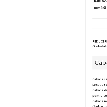
LIMBI VO
Română
REDUCERE
Gratuitate
Caba
Cabana se
Locatia se
Cabana di
pentru co
Cabana mar
Cladire a