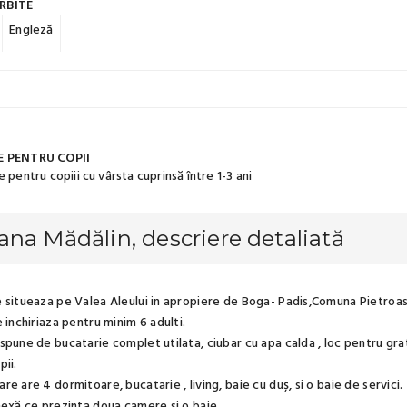
RBITE
Engleză
 PENTRU COPII
 pentru copiii cu vârsta cuprinsă între 1-3 ani
na Mădălin, descriere detaliată
 situeaza pe Valea Aleului in apropiere de Boga- Padis,Comuna Pietroas
 inchiriaza pentru minim 6 adulti.
spune de bucatarie complet utilata, ciubar cu apa calda , loc pentru grat
pii.
e are 4 dormitoare, bucatarie , living, baie cu duș, si o baie de servici.
nexă ce prezinta doua camere si o baie.