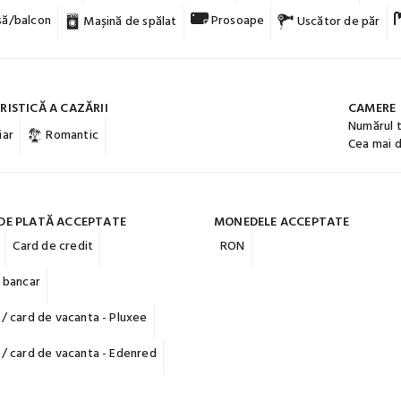
ă/balcon
Prosoape
Mașină de spălat
Uscător de păr
ISTICĂ A CAZĂRII
CAMERE
Numărul 
iar
Romantic
Cea mai 
DE PLATĂ ACCEPTATE
MONEDELE ACCEPTATE
Card de credit
RON
 bancar
/ card de vacanta - Pluxee
/ card de vacanta - Edenred