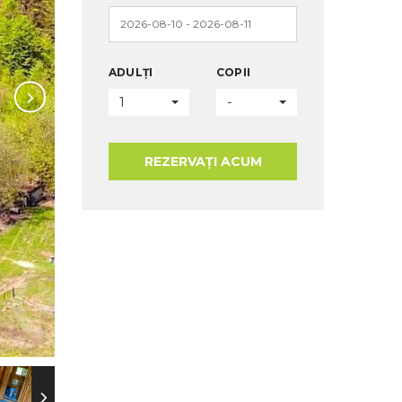
ADULȚI
COPII
1
-
REZERVAȚI ACUM