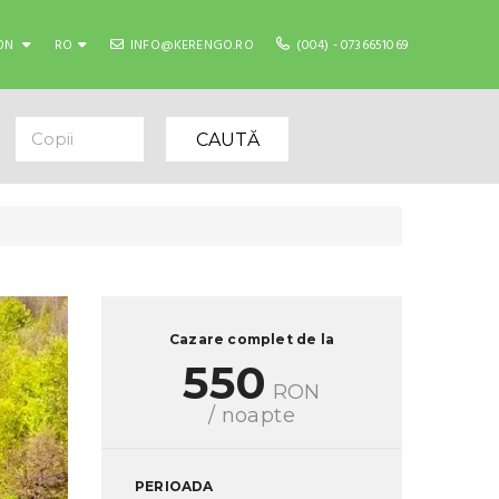
ON
RO
INFO@KERENGO.RO
(004) - 0736651069
Copii
CAUTĂ
Cazare complet de la
550
RON
/ noapte
PERIOADA