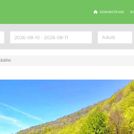
ADMINISTRARE
R
Adulți
ădălin