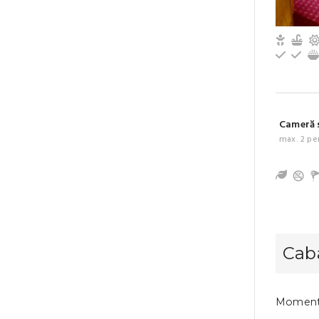
Copii ș
Bu
Frigide
Tac
Cameră 
max. 2 pe
Grădin
Cab
Momenta