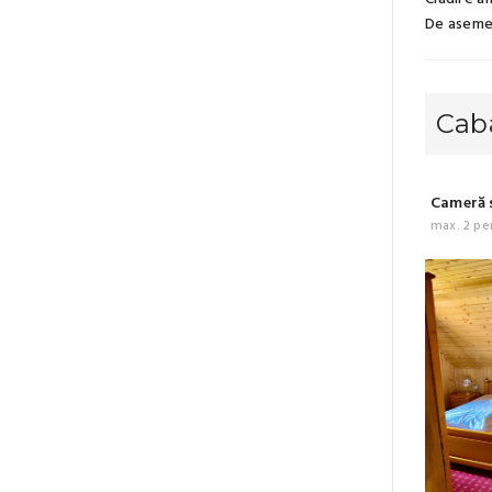
De asemen
Cab
Cameră s
max. 2 pe