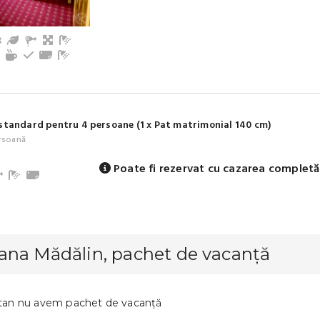
i bebeluși sunt binevenite
cătărie echipată
Terasă/balcon
Grădină / Curte / Zonă verde
Living, spațiu comun
Baie cu duș (privat)
r
âmuri, vesela
Aragaz
Aparat de ceai/cafea
Cuptor de bucatarie
Prosoape
Baie cu duș (comun)
standard pentru 4 persoane (1 x Pat matrimonial 140 cm)
rsoană
Poate fi rezervat cu cazarea completă
ă / Curte / Zonă verde
Baie cu duș (privat)
Prosoape
ana Mădălin, pachet de vacanță
n nu avem pachet de vacanță