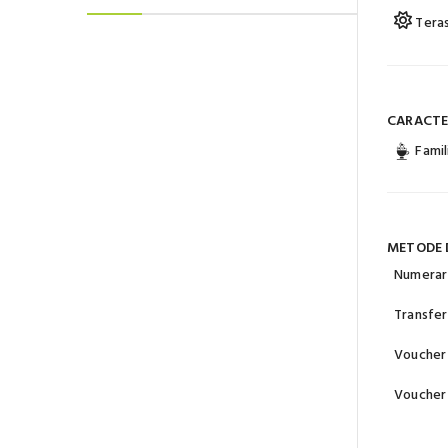
Teras
CARACTER
Famil
METODE 
Numerar
Transfer
Voucher 
Voucher 