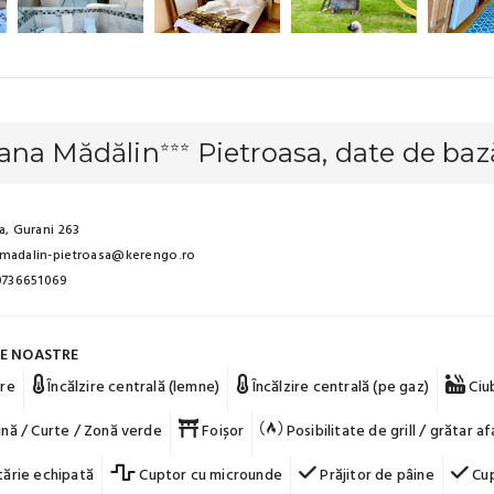
ana Mădălin
Pietroasa, date de baz
⭐⭐⭐
a, Gurani 263
madalin-pietroasa@kerengo.ro
 0736651069
LE NOASTRE
re
Încălzire centrală (lemne)
Încălzire centrală (pe gaz)
Ciu
nă / Curte / Zonă verde
Foișor
Posibilitate de grill / grătar af
ărie echipată
Cuptor cu microunde
Prăjitor de pâine
Cup