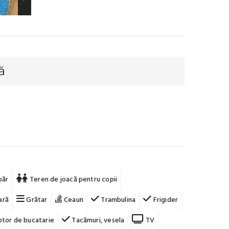
ă
băr
Teren de joacă pentru copii
ară
Grătar
Ceaun
Trambulina
Frigider
tor de bucatarie
Tacâmuri, vesela
TV