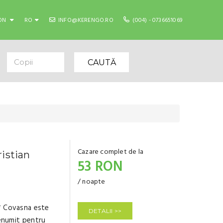
ON
RO
INFO@KERENGO.RO
(004) - 0736651069
Copii
CAUTĂ
Cazare complet de la
istian
53 RON
/ noapte
* Covasna este
DETALII >>
renumit pentru