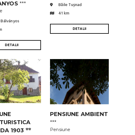
ANYOS
⭐⭐⭐
Băile Tușnad
ne
41 km
 Bálványos
m
DETALII
DETALII
IUNE
PENSIUNE AMBIENT
TURISTICA
⭐⭐⭐
Pensiune
NDA 1903
🌸🌸