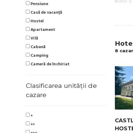
Bodoc și 
Pensiune
Maps / Wa
Casă de vacanță
63 km • B
Hostel
Secuiesc,
tratament
Apartament
iarna: −5
Vilă
minerale 
Hote
Cabană
Dracului 
8 cazar
activităț
Camping
este o zo
Cameră de închiriat
dese și a
dioxid de 
minerale 
Clasificarea unității de
cure baln
și tradiți
cazare
⭐
CAST
⭐⭐
HOST