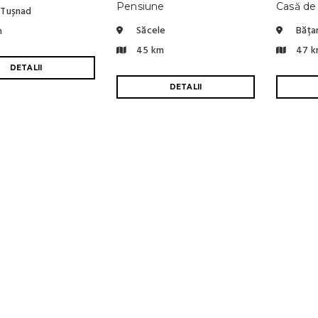
Pensiune
Casă de
 Tușnad
Săcele
Bățan
m
45 km
47 k
DETALII
DETALII