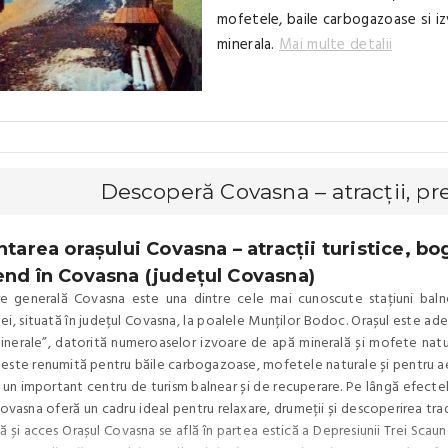
mofetele, baile carbogazoase si i
minerala.
Mai multe detalii
Descoperă Covasna – atracții, pr
tarea orașului Covasna – atracții turistice, bo
nd în Covasna (județul Covasna)
e generală Covasna este una dintre cele mai cunoscute stațiuni balne
iei, situată în județul Covasna, la poalele Munților Bodoc. Orașul este ad
inerale”, datorită numeroaselor izvoare de apă minerală și mofete natu
 este renumită pentru băile carbogazoase, mofetele naturale și pentru ae
 un important centru de turism balnear și de recuperare. Pe lângă efectel
Covasna oferă un cadru ideal pentru relaxare, drumeții și descoperirea tradi
 și acces Orașul Covasna se află în partea estică a Depresiunii Trei Scaun