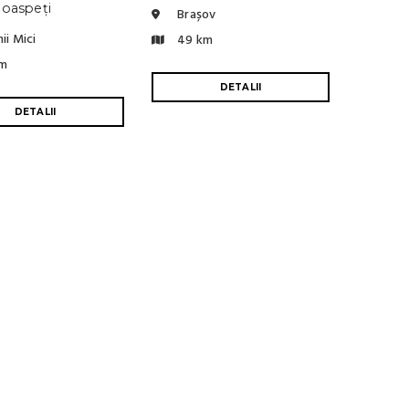
 oaspeți
Brașov
ii Mici
49 km
m
DETALII
DETALII