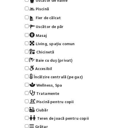
Uscător de haine
Piscină
Fier de călcat
Uscător de păr
Masaj
Living, spațiu comun
Chicinetă
Baie cu duș (privat)
Accesibil
Încălzire centrală (pe gaz)
Wellness, Spa
Tratamente
Piscină pentru copii
Ciubăr
Teren de joacă pentru copii
Grătar