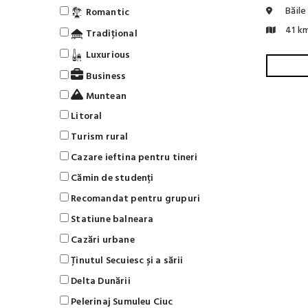
Băile
Romantic
41 k
Tradiţional
Luxurious
Business
Muntean
Litoral
Turism rural
Cazare ieftina pentru tineri
Cămin de studenți
Recomandat pentru grupuri
Statiune balneara
Cazări urbane
Ținutul Secuiesc și a sării
Delta Dunării
Pelerinaj Sumuleu Ciuc