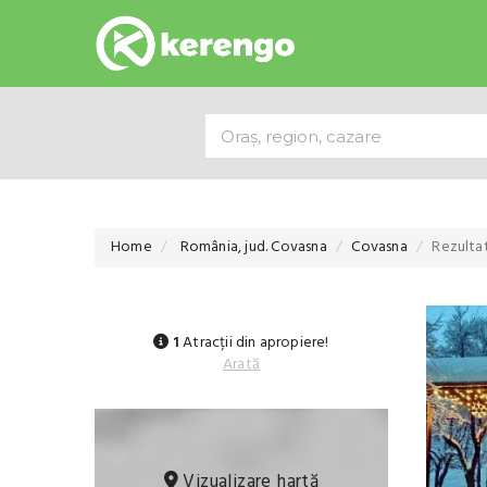
Home
România, jud. Covasna
Covasna
Rezultat
1
Atracții din apropiere!
Arată
Vizualizare hartă