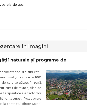
zvoarele de apa
ezentare în imagini
gății naturale și programe de
oclimaterice din sud-estul
esea numit „orașul celor 1001
rale care se găsesc în zonă.
rul curat de munte, fiind de
e terapeutice ale factorilor
țiilor secuiești. Poziționare
e, la contactul dintre Munții