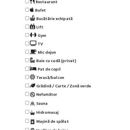
Restaurant
Bufet
Bucătărie echipată
Lift
Gym
TV
Mic dejun
Baie cu cadă (privat)
Pat de copil
Terasă/balcon
Grădină / Curte / Zonă verde
Nefumător
Sauna
Hidromasaj
Mașină de spălat