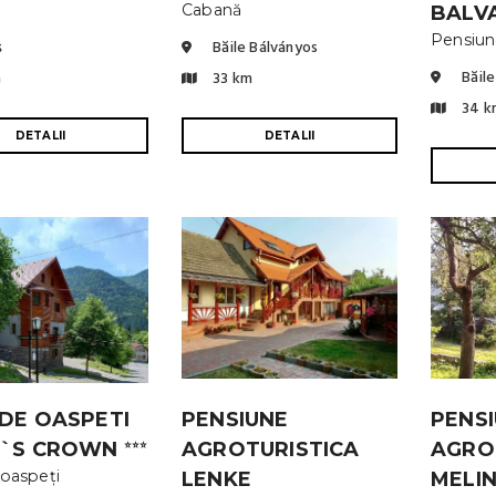
Cabană
BALV
Pensiu
ș
Băile Bálványos
Băile
m
33 km
34 k
DETALII
DETALII
DE OASPETI
PENSIUNE
PENS
A`S CROWN
AGROTURISTICA
AGRO
⭐⭐⭐
 oaspeți
LENKE
MELI