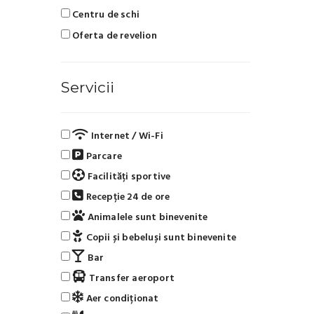
Centru de schi
Oferta de revelion
Servicii
Internet / Wi-Fi
Parcare
Facilități sportive
Recepție 24 de ore
Animalele sunt binevenite
Copii și bebeluși sunt binevenite
Bar
Transfer aeroport
Aer condiționat