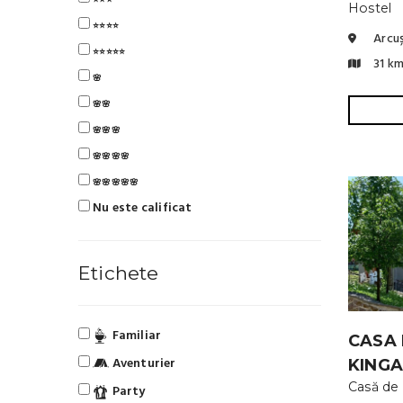
⭐⭐⭐
Hostel
⭐⭐⭐⭐
Arcu
⭐⭐⭐⭐⭐
31 k
🌸
🌸🌸
🌸🌸🌸
🌸🌸🌸🌸
🌸🌸🌸🌸🌸
Nu este calificat
Etichete
Familiar
CASA 
Aventurier
KING
Casă de
Party