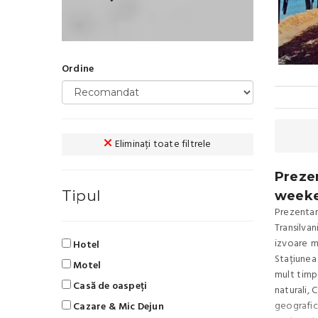
Ordine
Eliminați toate filtrele
Prezen
Tipul
weeke
Prezentar
Transilvan
izvoare m
Hotel
Stațiunea
Motel
mult timp
Casă de oaspeți
naturali, 
geografică
Cazare & Mic Dejun