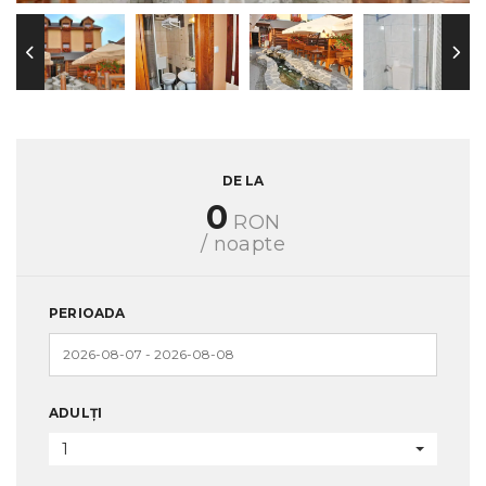
DE LA
0
RON
/ noapte
PERIOADA
ADULȚI
1