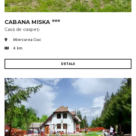
CABANA MISKA
🌸🌸🌸
Casă de oaspeți
Miercurea Ciuc
4 km
DETALII