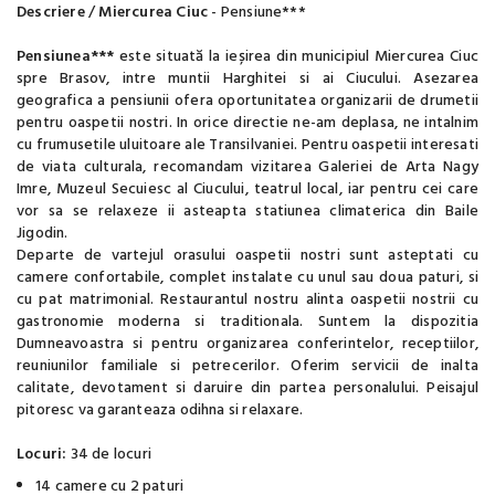
Descriere
/
Miercurea Ciuc
- Pensiune***
Pensiunea***
este situată la ieșirea din municipiul Miercurea Ciuc
spre Brasov, intre muntii Harghitei si ai Ciucului. Asezarea
geografica a pensiunii ofera oportunitatea organizarii de drumetii
pentru oaspetii nostri. In orice directie ne-am deplasa, ne intalnim
cu frumusetile uluitoare ale Transilvaniei. Pentru oaspetii interesati
de viata culturala, recomandam vizitarea Galeriei de Arta Nagy
Imre, Muzeul Secuiesc al Ciucului, teatrul local, iar pentru cei care
vor sa se relaxeze ii asteapta statiunea climaterica din Baile
Jigodin.
Departe de vartejul orasului oaspetii nostri sunt asteptati cu
camere confortabile, complet instalate cu unul sau doua paturi, si
cu pat matrimonial. Restaurantul nostru alinta oaspetii nostrii cu
gastronomie moderna si traditionala. Suntem la dispozitia
Dumneavoastra si pentru organizarea conferintelor, receptiilor,
reuniunilor familiale si petrecerilor. Oferim servicii de inalta
calitate, devotament si daruire din partea personalului. Peisajul
pitoresc va garanteaza odihna si relaxare.
Locuri:
34 de locuri
14 camere cu 2 paturi