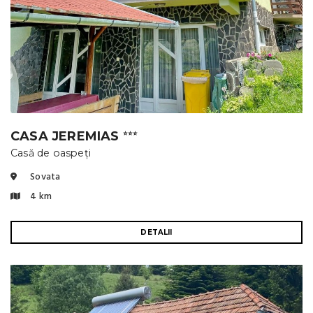
CASA JEREMIAS
⭐⭐⭐
Casă de oaspeți
Sovata
4 km
DETALII