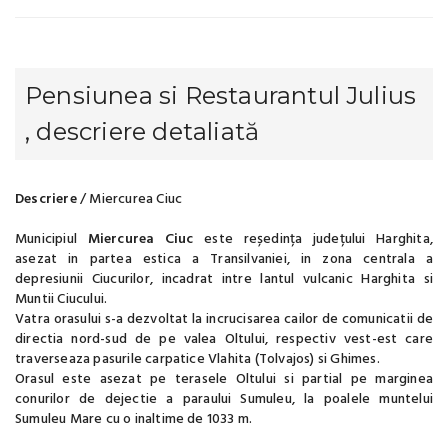
Pensiunea si Restaurantul Julius
, descriere detaliată
Descriere
/ Miercurea Ciuc
Municipiul
Miercurea Ciuc
este reședința județului Harghita,
asezat in partea estica a Transilvaniei, in zona centrala a
depresiunii Ciucurilor, incadrat intre lantul vulcanic Harghita si
Muntii Ciucului.
Vatra orasului s-a dezvoltat la incrucisarea cailor de comunicatii de
directia nord-sud de pe valea Oltului, respectiv vest-est care
traverseaza pasurile carpatice Vlahita (Tolvajos) si Ghimes.
Orasul este asezat pe terasele Oltului si partial pe marginea
conurilor de dejectie a paraului Sumuleu, la poalele muntelui
Sumuleu Mare cu o inaltime de 1033 m.