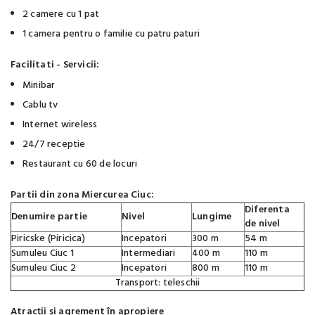
2 camere cu 1 pat
1 camera pentru o familie cu patru paturi
Facilitati - Servicii:
Minibar
Cablu tv
Internet wireless
24/7 receptie
Restaurant cu 60 de locuri
Partii din zona Miercurea Ciuc:
Diferenta
Denumire partie
Nivel
Lungime
de nivel
Piricske (Piricica)
Incepatori
300 m
54 m
Sumuleu Ciuc 1
Intermediari
400 m
110 m
Sumuleu Ciuc 2
Incepatori
800 m
110 m
Transport: teleschii
Atracții și agrement în apropiere