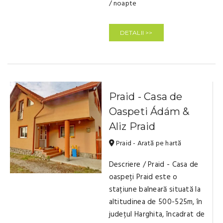
/ noapte
DETALII >>
Praid - Casa de
Oaspeti Ádám &
Aliz Praid
Praid - Arată pe hartă
Descriere / Praid - Casa de
oaspeți Praid este o
stațiune balneară situată la
altitudinea de 500-525m, în
județul Harghita, încadrat de