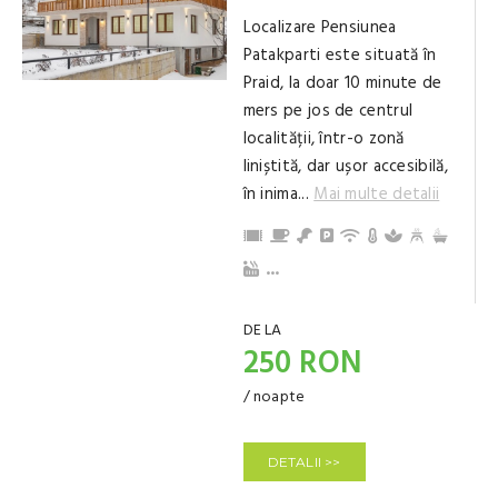
Localizare Pensiunea
Patakparti este situată în
Praid, la doar 10 minute de
mers pe jos de centrul
localității, într-o zonă
liniștită, dar ușor accesibilă,
în inima...
Mai multe detalii
Acceptăm carduri de vacanță
Mic dejun
Demipensiune
Parcare
Internet / Wi-Fi
Încălzire central
Wellness, Spa
Ciubăr
Grădină / Curte / Zonă verde
Posibilitate de grill / grătar afară
Grătar
Ceaun
Pârâu în curte
Pat suplimentar
Articole de toaletă
Frigider
Bucătărie echipată
Cuptor cu microunde
Cuptor de bucatarie
Tacâmuri, vesela
Aragaz
Aparat de ceai/cafea
TV
Pat de copil
Terasă/balcon
Prosoape
Living, spațiu comun
Baie cu duș (privat)
...
DE LA
250 RON
/ noapte
DETALII >>