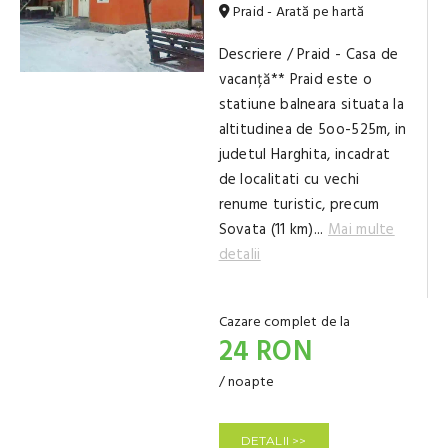
Praid - Arată pe hartă
Descriere / Praid - Casa de
vacanță** Praid este o
statiune balneara situata la
altitudinea de 5oo-525m, in
judetul Harghita, incadrat
de localitati cu vechi
renume turistic, precum
Sovata (11 km)...
Mai multe
detalii
Cazare complet de la
24 RON
/ noapte
DETALII >>