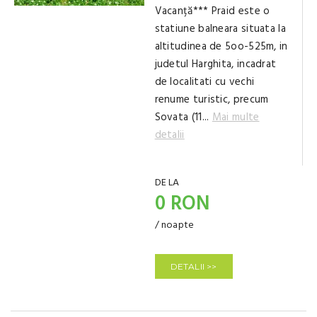
Vacanță*** Praid este o
statiune balneara situata la
altitudinea de 5oo-525m, in
judetul Harghita, incadrat
de localitati cu vechi
renume turistic, precum
Sovata (11...
Mai multe
detalii
DE LA
0 RON
/ noapte
DETALII >>