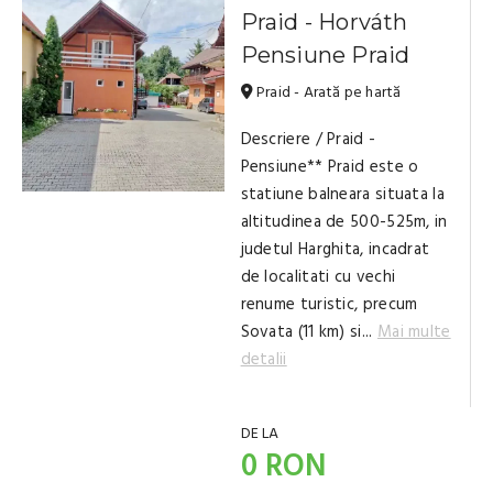
Praid - Horváth
Pensiune Praid
Praid - Arată pe hartă
Descriere / Praid -
Pensiune** Praid este o
statiune balneara situata la
altitudinea de 500-525m, in
judetul Harghita, incadrat
de localitati cu vechi
renume turistic, precum
Sovata (11 km) si...
Mai multe
detalii
DE LA
0 RON