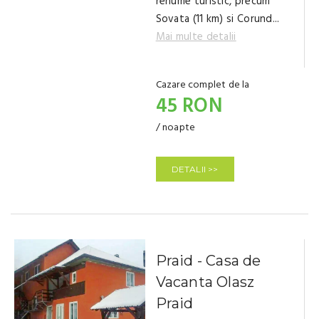
renume turistic, precum
Sovata (11 km) si Corund...
Mai multe detalii
Cazare complet de la
45 RON
/ noapte
DETALII >>
Praid - Casa de
Vacanta Olasz
Praid