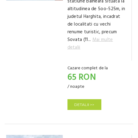
statiune balneara situata la
altitudinea de 5oo-525m, in
judetul Harghita, incadrat
de localitati cu vechi
renume turistic, precum
Sovata (11...
Mai multe
detalii
Cazare complet de la
65 RON
/ noapte
DETALII >>