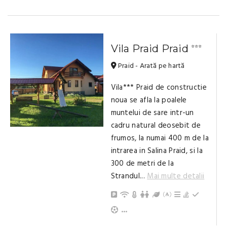
Vila Praid Praid
⭐⭐⭐
Praid - Arată pe hartă
Vila*** Praid de constructie
noua se afla la poalele
muntelui de sare intr-un
cadru natural deosebit de
frumos, la numai 400 m de la
intrarea in Salina Praid, si la
300 de metri de la
Strandul...
Mai multe detalii
Parcare
Internet / Wi-Fi
Încălzire centrală (pe gaz)
Teren de joacă pentru c
Grădină / Curte / Zo
Posibilitate de gri
Grătar
Ceaun
Frigider
Facilități sportive
Bucătărie echipată
TV
Copii și bebeluși sunt binevenite
Living, spațiu comun
Baie cu duș (privat)
...