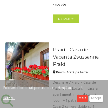
/ noapte
DETALII >>
Praid - Casa de
Vacanta Zsuzsanna
Praid
Praid - Arată pe hartă
Descriere / Praid - Casa de
Folosim cookie-uri pentru o experiență mai bună.
Vacanță*** Locuri: in casa si
apartament in total sunt 8
Setări
...
Refuz
Accept
locuri + 1 pat suplimentar
Casa: 2 camere duble cu 1