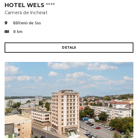
HOTEL WELS
⭐⭐⭐⭐
Cameră de închiriat
Băltenii de Sus
8 km
DETALII