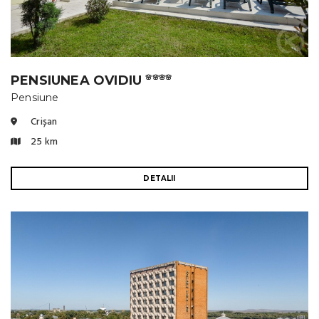
PENSIUNEA OVIDIU
🌸🌸🌸🌸
Pensiune
Crișan
25 km
DETALII