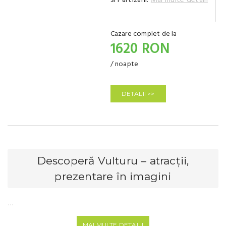
si Partizani.
Mai multe detalii
Cazare complet de la
1620 RON
/ noapte
DETALII >>
Descoperă Vulturu – atracții,
prezentare în imagini
…
MAI MULTE DETALII