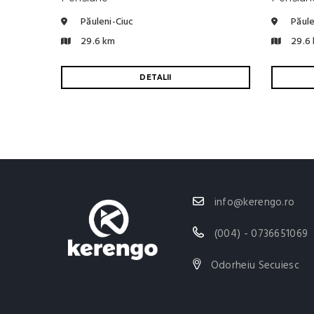
Păuleni-Ciuc
Păule
29.6 km
29.6
DETALII
info@kerengo.ro
(004) - 0736651069
Odorheiu Secuiesc