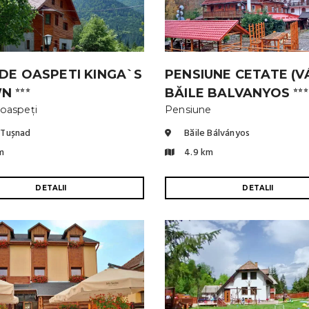
DE OASPETI KINGA`S
PENSIUNE CETATE (V
WN
BĂILE BALVANYOS
⭐⭐⭐
⭐⭐⭐
 oaspeți
Pensiune
 Tușnad
Băile Bálványos
m
4.9 km
DETALII
DETALII