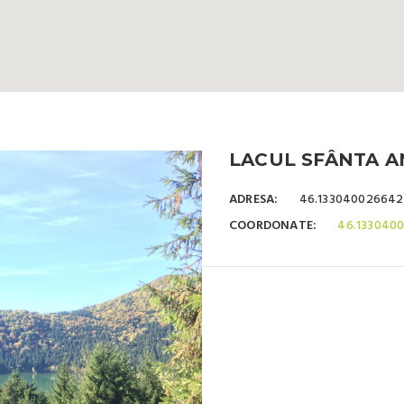
LACUL SFÂNTA A
ADRESA:
46.133040026642
COORDONATE:
46.133040