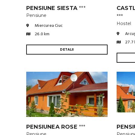
PENSIUNE SIESTA
CAST
⭐⭐⭐
Pensiune
⭐⭐⭐
Hostel
Miercurea Ciuc
Arcu
26.0 km
27.7
DETALII
PENSIUNEA ROSE
PENSI
⭐⭐⭐
Pensiune
Pensiun