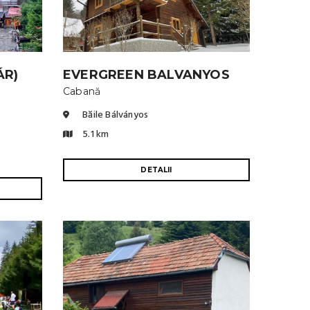
ÁR)
EVERGREEN BALVANYOS
Cabană
Băile Bálványos
5.1 km
DETALII