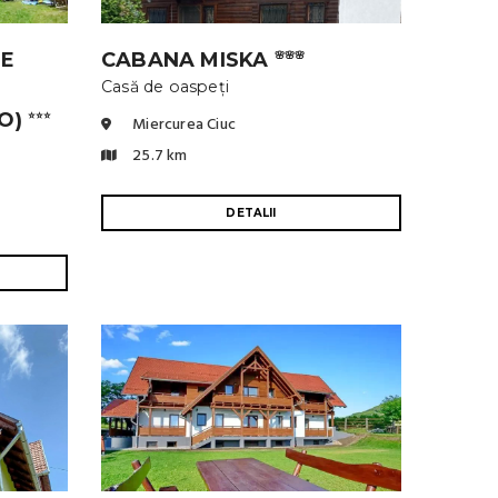
DE
CABANA MISKA
🌸🌸🌸
Casă de oaspeți
YO)
⭐⭐⭐
Miercurea Ciuc
25.7 km
DETALII