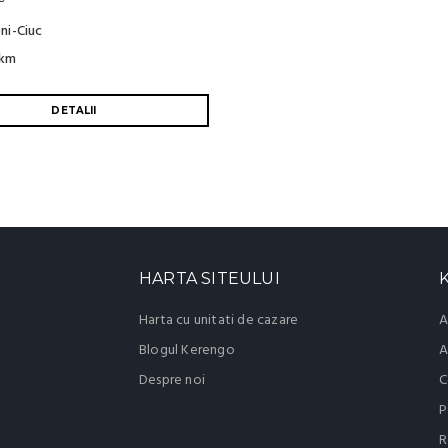
ni-Ciuc
 km
DETALII
HARTA SITEULUI
Harta cu unitati de cazare
A
Blogul Kerengo
A
Despre noi
C
P
R