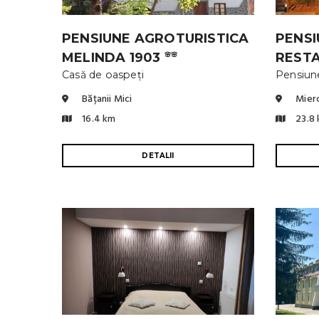
PENSIUNE AGROTURISTICA
PENSI
MELINDA 1903
REST
🌸🌸
Casă de oaspeți
Pensiun
Bățanii Mici
Mierc
16.4 km
23.8
DETALII