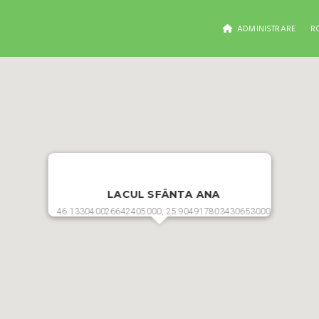
ADMINISTRARE
R
LACUL SFÂNTA ANA
46.133040026642405000, 25.904917803430653000