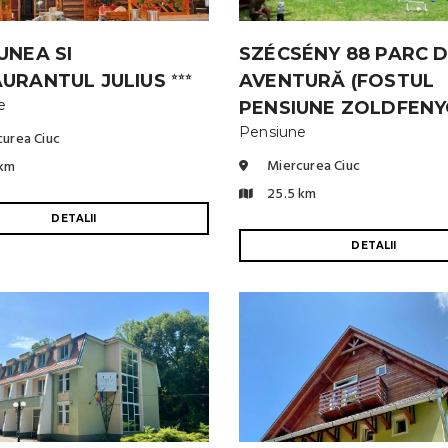
UNEA SI
SZÉCSÉNY 88 PARC 
AURANTUL JULIUS
AVENTURĂ (FOSTUL
⭐⭐⭐
e
PENSIUNE ZOLDFEN
Pensiune
urea Ciuc
Miercurea Ciuc
 km
25.5 km
DETALII
DETALII