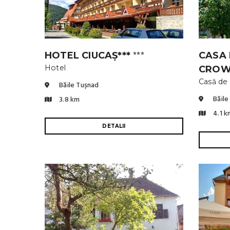
HOTEL CIUCAȘ***
CASA 
⭐⭐⭐
Hotel
CRO
Casă de
Băile Tușnad
Băile
3.8 km
4.1 k
DETALII