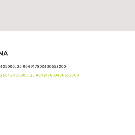
NA
405000, 25.904917803430653000
026642405000, 25.904917803430653000