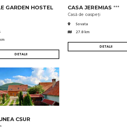
LE GARDEN HOSTEL
CASA JEREMIAS
⭐⭐⭐
Casă de oaspeți
Sovata
ș
27.8 km
 km
DETALII
DETALII
UNEA CSUR
e