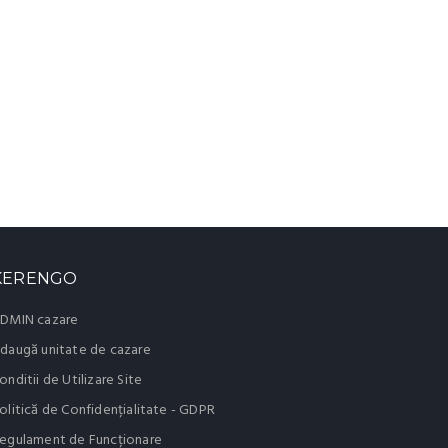
KERENGO
DMIN cazare
daugă unitate de cazare
onditii de Utilizare Site
olitică de Confidențialitate - GDPR
egulament de Funcționare