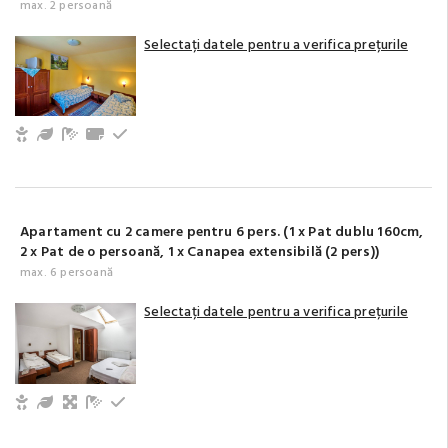
max. 2 persoană
Selectați datele pentru a verifica prețurile
Copii și bebeluși sunt binevenite
Grădină / Curte / Zonă verde
Baie cu duș (privat)
Prosoape
La etaj
Apartament cu 2 camere pentru 6 pers. (1 x Pat dublu 160cm,
2 x Pat de o persoană, 1 x Canapea extensibilă (2 pers))
max. 6 persoană
Selectați datele pentru a verifica prețurile
Copii și bebeluși sunt binevenite
Grădină / Curte / Zonă verde
Living, spațiu comun
Baie cu duș (privat)
La etaj