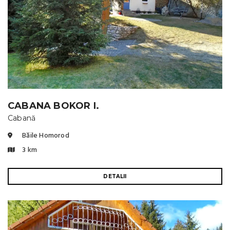
CABANA BOKOR I.
Cabană
Băile Homorod
3 km
DETALII