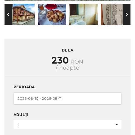
DE LA
230
RON
/ noapte
PERIOADA
ADULȚI
1