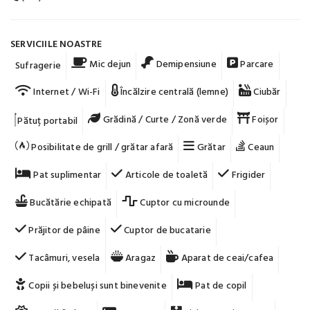
SERVICIILE NOASTRE
Mic dejun
Demipensiune
Parcare
Sufragerie
Internet / Wi-Fi
Încălzire centrală (lemne)
Ciubăr
Grădină / Curte / Zonă verde
Foișor
Pătuț portabil
Posibilitate de grill / grătar afară
Grătar
Ceaun
Pat suplimentar
Articole de toaletă
Frigider
Bucătărie echipată
Cuptor cu microunde
Prăjitor de pâine
Cuptor de bucatarie
Tacâmuri, vesela
Aragaz
Aparat de ceai/cafea
Copii și bebeluși sunt binevenite
Pat de copil