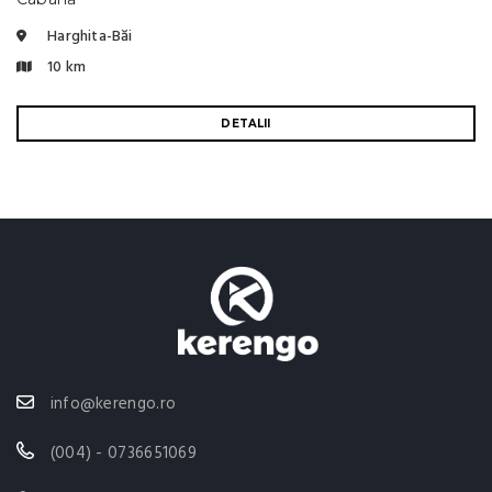
Harghita-Băi
10 km
DETALII
info@kerengo.ro
(004) - 0736651069