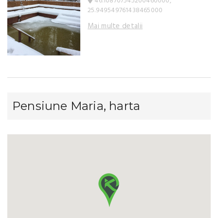
46.108707545200460000,
25.949549761438465000
Mai multe detalii
Pensiune Maria, harta