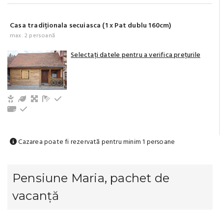
Casa tradiționala secuiasca (1 x Pat dublu 160cm)
max. 2 persoană
Selectați datele pentru a verifica prețurile
Copii și bebeluși sunt binevenite
Grădină / Curte / Zonă verde
Living, spațiu comun
Baie cu duș (privat)
Cuptor de bucatarie
Prosoape
La parter
Cazarea poate fi rezervată pentru minim 1 persoane
Pensiune Maria, pachet de
vacanță