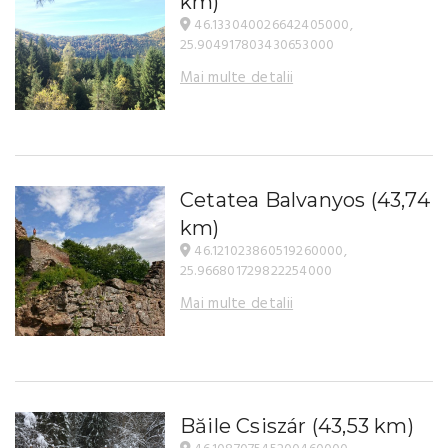
km)
46.133040026642405000,
25.904917803430653000
Mai multe detalii
Cetatea Balvanyos
(43,74
km)
46.121023860519260000,
25.966801729822254000
Mai multe detalii
Băile Csiszár
(43,53 km)