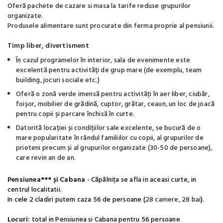
Oferă pachete de cazare si masa la tarife reduse grupurilor
organizate.
Produsele alimentare sunt procurate din ferma proprie al pensiunii.
Timp liber, divertisment
În cazul programelor în interior, sala de evenimente este
excelentă pentru activități de grup mare (de exemplu, team
building, jocuri sociale etc.)
Oferă o zonă verde imensă pentru activități în aer liber, ciubăr,
foișor, mobilier de grădină, cuptor, grătar, ceaun, un loc de joacă
pentru copii și parcare închisă în curte.
Datorită locației și condițiilor sale excelente, se bucură de o
mare popularitate în rândul familiilor cu copii, al grupurilor de
prieteni precum și al grupurilor organizate (30-50 de persoane),
care revin an de an.
Pensiunea*** și Cabana
- Căpâlnița se afla in aceasi curte, in
centrul localitatii.
In cele 2 cladiri putem caza 56 de persoane (
28 camere, 28 bai
).
Locuri:
total in Pensiunea si Cabana pentru 56 persoane