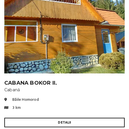
CABANA BOKOR II.
Cabană
Băile Homorod
3 km
DETALII