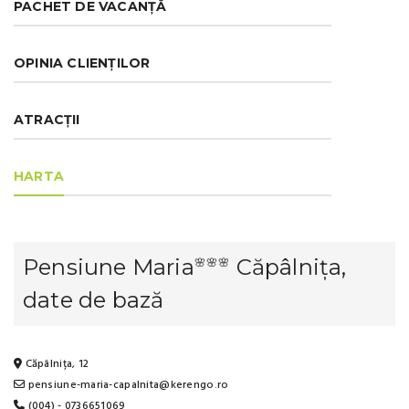
PACHET DE VACANȚĂ
OPINIA CLIENȚILOR
ATRACȚII
HARTA
Pensiune Maria
Căpâlnița,
🌸🌸🌸
date de bază
Căpâlnița, 12
pensiune-maria-capalnita@kerengo.ro
(004) - 0736651069