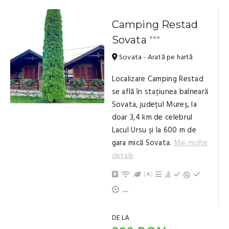
Camping Restad
Sovata
⭐⭐⭐
Sovata - Arată pe hartă
Localizare Camping Restad
se află în stațiunea balneară
Sovata, județul Mureș, la
doar 3,4 km de celebrul
Lacul Ursu și la 600 m de
gara mică Sovata.
Mai multe
detalii
Parcare
Internet / Wi-Fi
Grădină / Curte / Zonă ver
Posibilitate de grill / gr
Grătar
Ceaun
Trambulina
Frigider
Facilități sportive
Cuptor cu microunde
Tacâmuri, vesela
Aparat de ceai/cafea
TV
Copii și bebeluși sunt binevenite
Prosoape
Chicinetă
Baie cu duș (privat)
...
DE LA