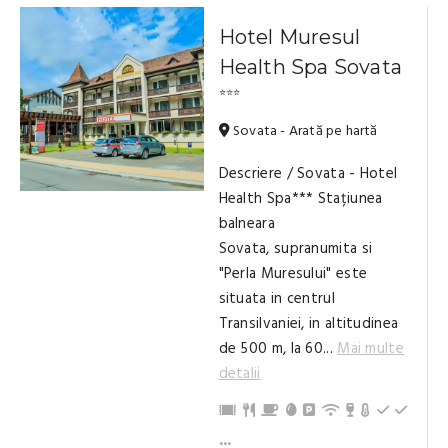
Hotel Muresul
Health Spa Sovata
⭐⭐⭐
Sovata - Arată pe hartă
Descriere / Sovata - Hotel
Health Spa*** Stațiunea
balneara
Sovata, supranumita si
"Perla Muresului" este
situata in centrul
Transilvaniei, in altitudinea
de 500 m, la 60...
Mai multe
detalii
Acceptăm carduri de vacanță
Restaurant
Mic dejun
Mic dejun tip bufet
Parcare
Internet / Wi-Fi
Minibar
Încălzire ce
La parter
La eta
Wellness, Spa
Ciubăr
Grădină / Curte / Zonă verde
Accesibil
Pat suplimentar
Camera de sare
Articole de toaletă
Frigider
Recepție 24 de ore
Tacâmuri, vesela
TV
Copii și bebeluși sunt binevenite
Terasă/balcon
Birou
Prosoape
Living, spațiu comun
Baie cu duș (privat)
Baie cu cadă (privat)
Jacuzzi
Masaj
...