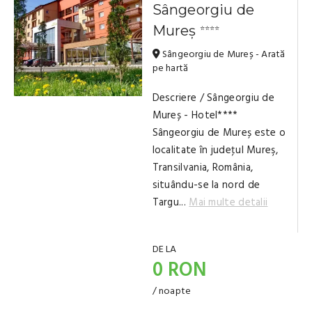
Sângeorgiu de
Mureș
⭐⭐⭐⭐
Sângeorgiu de Mureș - Arată
pe hartă
Descriere / Sângeorgiu de
Mureș - Hotel****
Sângeorgiu de Mureș este o
localitate în judeţul Mureş,
Transilvania, România,
situându-se la nord de
Targu...
Mai multe detalii
DE LA
0 RON
/ noapte