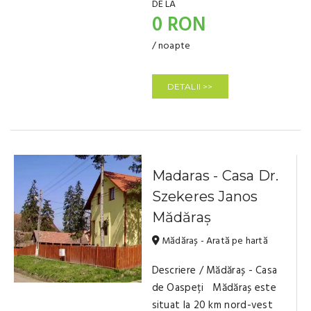
DE LA
0 RON
/ noapte
DETALII >>
Madaras - Casa Dr.
Szekeres Janos
Mădăraș
Mădăraș - Arată pe hartă
Descriere / Mădăraș - Casa
de Oaspeți Mădăraș este
situat la 20 km nord-vest