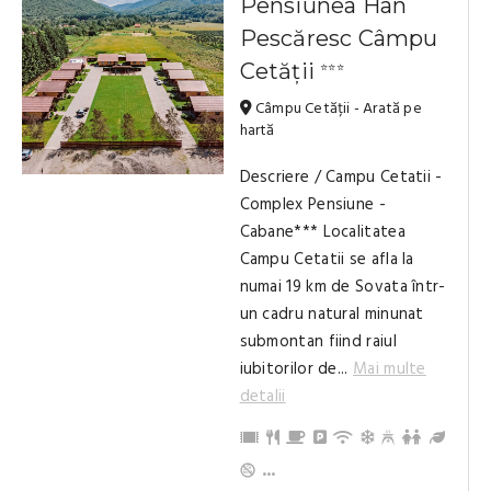
Pensiunea Han
Pescăresc Câmpu
Cetății
⭐⭐⭐
Câmpu Cetății - Arată pe
hartă
Descriere / Campu Cetatii -
Complex Pensiune -
Cabane*** Localitatea
Campu Cetatii se afla la
numai 19 km de Sovata într-
un cadru natural minunat
submontan fiind raiul
iubitorilor de...
Mai multe
detalii
Acceptăm carduri de vacanță
Restaurant
Mic dejun
Parcare
Internet / Wi-Fi
Aer condiționat
Teren de 
Grădin
Pat suplimentar
Sală de conferințe
Frigider
TV
Copii și bebeluși sunt binevenite
Terasă/balcon
Prosoape
Baie cu duș (privat)
...