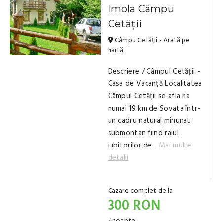
Imola Câmpu
Cetății
Câmpu Cetății - Arată pe
hartă
Descriere / Câmpul Cetății -
Casa de Vacanță Localitatea
Câmpul Cetății se afla na
numai 19 km de Sovata într-
un cadru natural minunat
submontan fiind raiul
iubitorilor de...
Mai multe
detalii
Cazare complet de la
300 RON
/ noapte