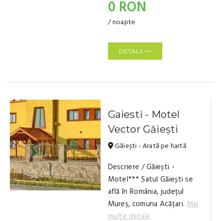
0 RON
/ noapte
DETALII >>
Gaiesti - Motel
Vector Găiești
Găiești - Arată pe hartă
Descriere / Găiești -
Motel*** Satul Găiești se
află în România, județul
Mureș, comuna Acățari.
Mai
multe detalii