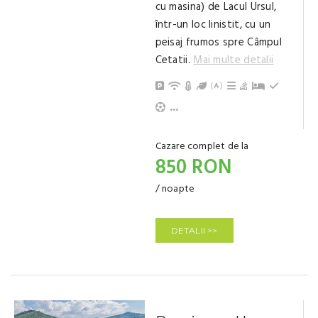
cu masina) de Lacul Ursul,
într-un loc linistit, cu un
peisaj frumos spre Câmpul
Cetatii.
Mai multe detalii
Parcare
Internet / Wi-Fi
Încălzire centrală (pe gaz)
Grădină / Curte / Zonă v
Posibilitate de grill /
Grătar
Ceaun
Pat suplime
Frigider
Facilități sportive
Bucătărie echipată
Cuptor de bucatarie
Tacâmuri, vesela
Plită electrică
Aragaz
Aparat de ceai/cafea
TV
Copii și bebeluși sunt binevenite
Terasă/balcon
Living, spațiu comun
Baie cu duș (privat)
...
Cazare complet de la
850 RON
/ noapte
DETALII >>