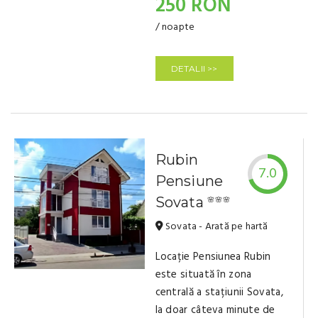
250 RON
/ noapte
DETALII >>
Rubin
7.0
Pensiune
Sovata
🌸🌸🌸
Sovata - Arată pe hartă
Locație Pensiunea Rubin
este situată în zona
centrală a stațiunii Sovata,
la doar câteva minute de