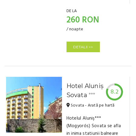
DE LA
260 RON
/ noapte
DETALII >>
Hotel Aluniș
8.2
Sovata
⭐⭐⭐
Sovata - Arată pe hartă
Hotelul Aluniş***
(Mogyorós) Sovata se afla
in inima statiunii balneare