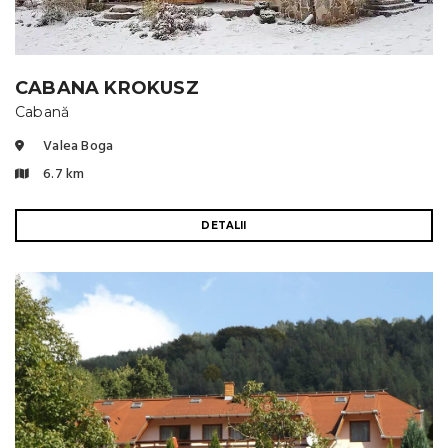
CABANA KROKUSZ
Cabană
Valea Boga
6.7 km
DETALII