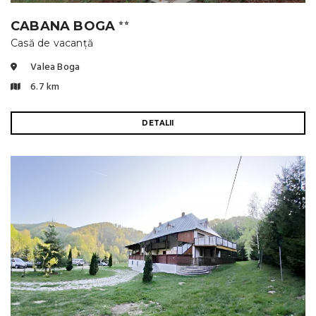
CABANA BOGA
⭐⭐
Casă de vacanță
Valea Boga
6.7 km
DETALII