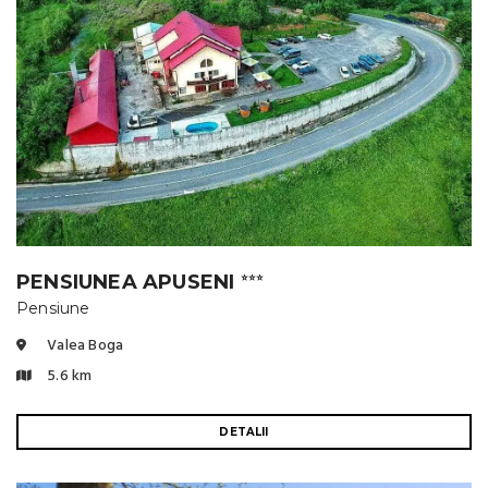
PENSIUNEA APUSENI
⭐⭐⭐
Pensiune
Valea Boga
5.6 km
DETALII