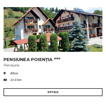
PENSIUNEA POIENȚIA
🌸🌸🌸
Pensiune
Albac
23.0 km
DETALII