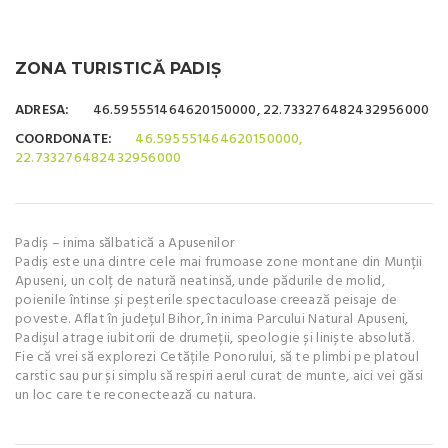
ZONA TURISTICĂ PADIȘ
ADRESA:
46.595551464620150000, 22.733276482432956000
COORDONATE:
46.595551464620150000,
22.733276482432956000
Padiș – inima sălbatică a Apusenilor
Padiș este una dintre cele mai frumoase zone montane din Munții
Apuseni, un colț de natură neatinsă, unde pădurile de molid,
poienile întinse și peșterile spectaculoase creează peisaje de
poveste. Aflat în județul Bihor, în inima Parcului Natural Apuseni,
Padișul atrage iubitorii de drumeții, speologie și liniște absolută.
Fie că vrei să explorezi Cetățile Ponorului, să te plimbi pe platoul
carstic sau pur și simplu să respiri aerul curat de munte, aici vei găsi
un loc care te reconectează cu natura.