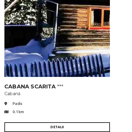
CABANA SCARITA
⭐⭐⭐
Cabană
Padis
0.1 km
DETALII