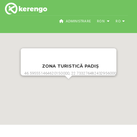
ADMINISTRARE
RON
RO
ZONA TURISTICĂ PADIȘ
46.595551464620150000, 22.733276482432956000