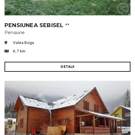
PENSIUNEA SEBISEL
⭐⭐
Pensiune
Valea Boga
6.7 km
DETALII