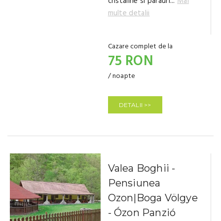
cristaline si parauri...
Mai
multe detalii
Cazare complet de la
75 RON
/ noapte
DETALII >>
Valea Boghii -
Pensiunea
Ozon|Boga Völgye
- Ózon Panzió