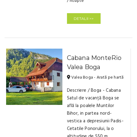
/ noapte
DETALII >>
Cabana MonteRio
Valea Boga
Valea Boga - Arată pe hartă
Descriere / Boga - Cabana
Satul de vacanță Boga se
află la poalele Muntilor
Bihor, in partea nord-
vestica a depresiunii Padis-
Cetatile Ponorului, la o
altitudine de 550 m,