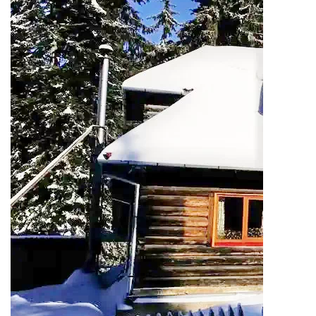
pereți stâncoși, ideal pentru
speologi și drumeți. De aici pornesc
numeroase trasee către Cheile
Galbenei și alte formațiuni carstice.
Valea Boga și afluenții săi Valea
principală și afluenții – inclusiv Valea
Oșelu, Valea Bulbuci și Valea Rea –
formează cascade și chei
spectaculoase pe parcursul traseelor
marcate. Cascada Oșelu și Cascada
Bulbuci Cascada Bulbuci, de exemplu,
este o secvență de cascade de până
la ~40 m înălțime în total, accesibilă
printr-o drumeție prin pădure marcă
turistică. Puncte de belvedere
Punctele denominative „Czaran” sau
„Boga” oferă panorame
impresionante asupra văii și
împrejurimilor. Activități și
experiențe • Drumeții marcate pe