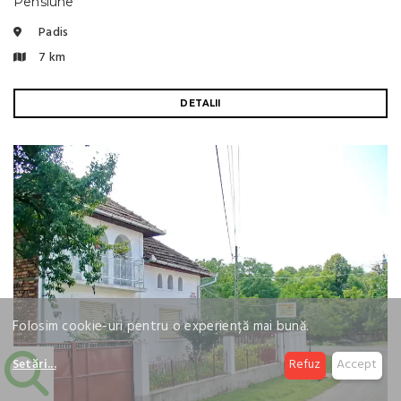
Pensiune
Padis
7 km
DETALII
Folosim cookie-uri pentru o experiență mai bună.
Setări
...
Refuz
Accept