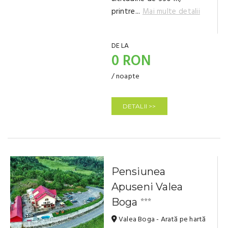
printre...
Mai multe detalii
DE LA
0 RON
/ noapte
DETALII >>
Pensiunea
Apuseni Valea
Boga
⭐⭐⭐
Valea Boga - Arată pe hartă