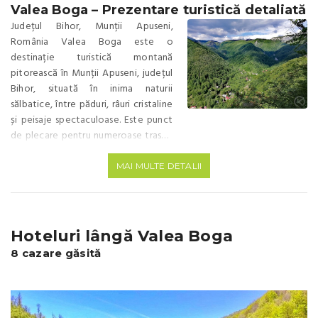
Valea Boga – Prezentare turistică detaliată
Județul Bihor, Munții Apuseni,
România Valea Boga este o
destinație turistică montană
pitorească în Munții Apuseni, județul
Bihor, situată în inima naturii
sălbatice, între păduri, râuri cristaline
și peisaje spectaculoase. Este punct
de plecare pentru numeroase trasee
montane, cascadă, chei și pentru
faimosul Platou Padiș, apreciat de
MAI MULTE DETALII
drumeți, speologi și iubitori de
natură. Localizare și acces • Distanță
până la Oradea: aprox. 65 km,
~1 h 30 min cu mașina pe E79 și
Hoteluri lângă Valea Boga
DJ764/DJ764A. • Distanță până la
8 cazare găsită
Platoul Padiș (Platoul Padiș): ~13 km
pe drumul montan DJ763, ~25 min cu
mașina. • Altitudine: ~550 – 800 m
deasupra nivelului mării în zonă. •