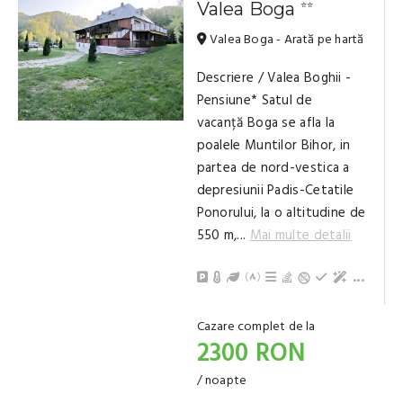
Valea Boga
⭐⭐
Valea Boga - Arată pe hartă
Descriere / Valea Boghii -
Pensiune* Satul de
vacanță Boga se afla la
poalele Muntilor Bihor, in
partea de nord-vestica a
depresiunii Padis-Cetatile
Ponorului, la o altitudine de
550 m,...
Mai multe detalii
Parcare
Încălzire centrală (lemne)
Grădină / Curte / Zonă verde
Posibilitate de grill / grăt
Grătar
Ceaun
Sală de petre
Biliard
Frigider
Facilități
Bucătări
Tacâmuri,
Aparat d
Terasă/b
Prosoap
Living, s
Baie cu 
...
Cazare complet de la
2300 RON
/ noapte