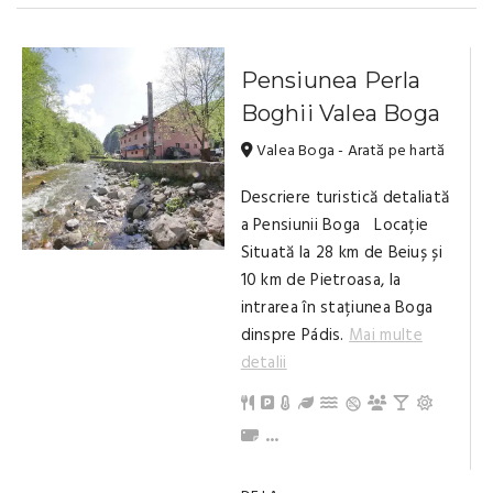
Pensiunea Perla
Boghii Valea Boga
Valea Boga - Arată pe hartă
Descriere turistică detaliată
a Pensiunii Boga Locație
Situată la 28 km de Beiuș și
10 km de Pietroasa, la
intrarea în stațiunea Boga
dinspre Pádis.
Mai multe
detalii
Restaurant
Parcare
Încălzire centrală (lemne)
Grădină / Curte / Zonă ve
Pârâu în curte
Sală de confer
Bar
Terasă/
Prosoape
Baie cu duș (privat)
...