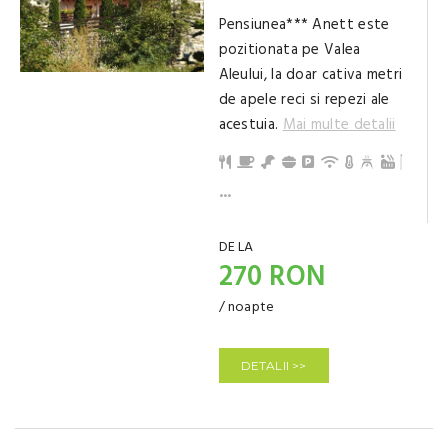
Pensiunea*** Anett este
pozitionata pe Valea
Aleului, la doar cativa metri
de apele reci si repezi ale
acestuia.
Mai multe detalii
Restaurant
Mic dejun
Demipensiune
Pensiune completă
Parcare
Internet / Wi-Fi
Încălzire centr
Ciubăr
Grădină
Posibili
Grătar
Ceaun
Pat su
Animal
Facilit
Recepț
Bar
TV
Copii ș
Pat de 
Terasă
Living,
Chicin
Baie cu
Baie cu cadă (privat)
...
DE LA
270 RON
/ noapte
DETALII >>