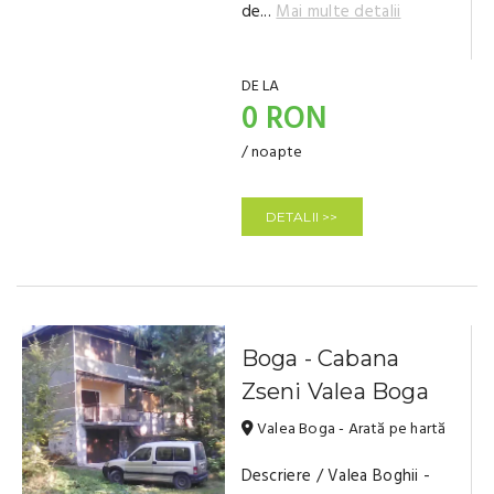
de...
Mai multe detalii
DE LA
0 RON
/ noapte
DETALII >>
Boga - Cabana
Zseni Valea Boga
Valea Boga - Arată pe hartă
Descriere / Valea Boghii -