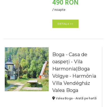
490 RON
/ noapte
DETALII >>
Boga - Casa de
oaspeți - Vila
Harmonia|Boga
Völgye - Harmónia
Villa Vendégház
Valea Boga
Valea Boga - Arată pe hartă