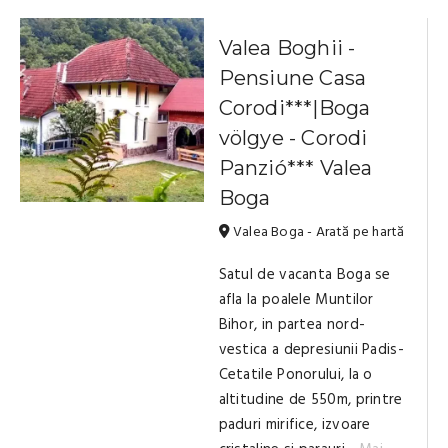
Valea Boghii -
Pensiune Casa
Corodi***|Boga
völgye - Corodi
Panzió*** Valea
Boga
Valea Boga - Arată pe hartă
Satul de vacanta Boga se
afla la poalele Muntilor
Bihor, in partea nord-
vestica a depresiunii Padis-
Cetatile Ponorului, la o
altitudine de 550m, printre
paduri mirifice, izvoare