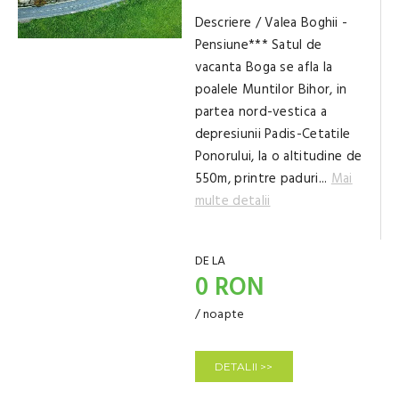
Descriere / Valea Boghii -
Pensiune*** Satul de
vacanta Boga se afla la
poalele Muntilor Bihor, in
partea nord-vestica a
depresiunii Padis-Cetatile
Ponorului, la o altitudine de
550m, printre paduri...
Mai
multe detalii
DE LA
0 RON
/ noapte
DETALII >>